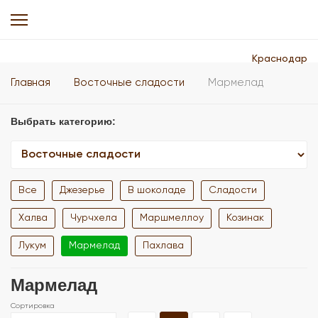
Краснодар
Главная
Восточные сладости
Мармелад
Выбрать категорию:
Все
Джезерье
В шоколаде
Сладости
Халва
Чурчхела
Маршмеллоу
Козинак
Лукум
Мармелад
Пахлава
Мармелад