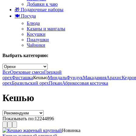
Добавки к чаю
🎁 Подарочные наборы
🍽️ Посуда
Блюда
Казаны и мангалы
Косушки
Пиалушки
Чайники
Выбрать категорию:
Все
Ореховые смеси
Грецкий
орех
Фисташка
Кешью
Миндаль
Фундук
Макадамия
Арахис
Кедро
орех
Бразильский орех
Пекан
Абрикосовая косточка
Кешью
Показывать по:
12
24
48
96
Новинка
Кешью жареный крупный