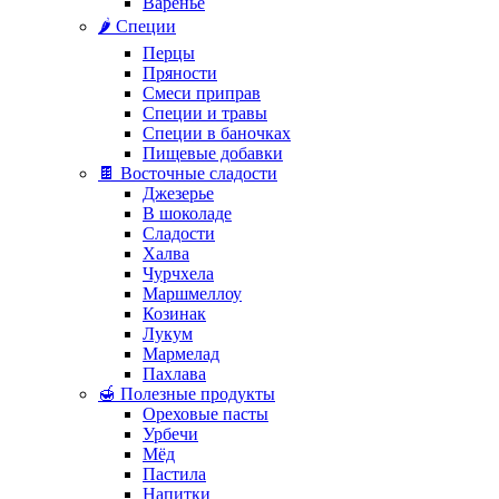
Варенье
🌶️ Специи
Перцы
Пряности
Смеси приправ
Специи и травы
Специи в баночках
Пищевые добавки
🍫 Восточные сладости
Джезерье
В шоколаде
Сладости
Халва
Чурчхела
Маршмеллоу
Козинак
Лукум
Мармелад
Пахлава
🍯 Полезные продукты
Ореховые пасты
Урбечи
Мёд
Пастила
Напитки