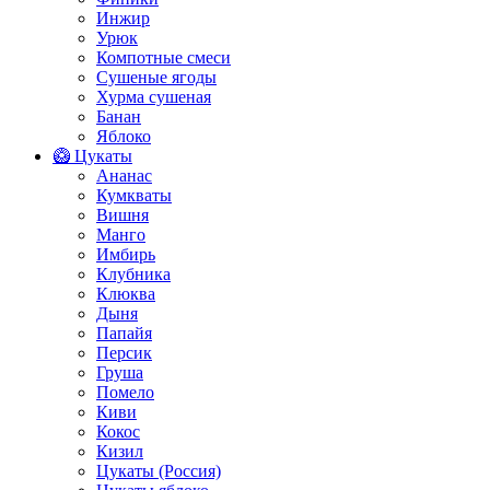
Инжир
Урюк
Компотные смеси
Сушеные ягоды
Хурма сушеная
Банан
Яблоко
🥝 Цукаты
Ананас
Кумкваты
Вишня
Манго
Имбирь
Клубника
Клюква
Дыня
Папайя
Персик
Груша
Помело
Киви
Кокос
Кизил
Цукаты (Россия)