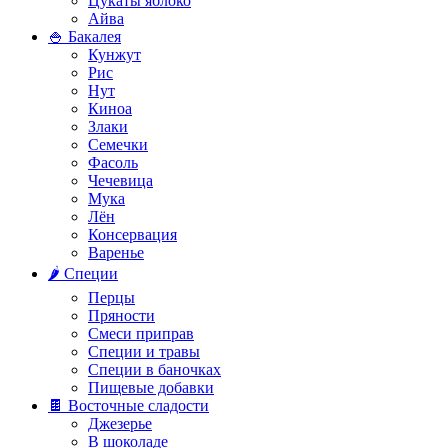
Цукаты яблоко
Айва
🍚 Бакалея
Кунжут
Рис
Нут
Киноа
Злаки
Семечки
Фасоль
Чечевица
Мука
Лён
Консервация
Варенье
🌶️ Специи
Перцы
Пряности
Смеси приправ
Специи и травы
Специи в баночках
Пищевые добавки
🍫 Восточные сладости
Джезерье
В шоколаде