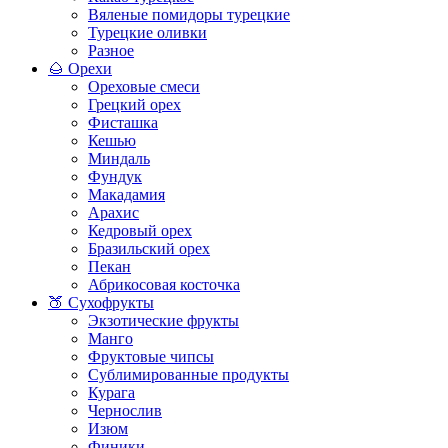
Вяленые помидоры турецкие
Турецкие оливки
Разное
🌰 Орехи
Ореховые смеси
Грецкий орех
Фисташка
Кешью
Миндаль
Фундук
Макадамия
Арахис
Кедровый орех
Бразильский орех
Пекан
Абрикосовая косточка
🍑 Сухофрукты
Экзотические фрукты
Манго
Фруктовые чипсы
Сублимированные продукты
Курага
Чернослив
Изюм
Финики