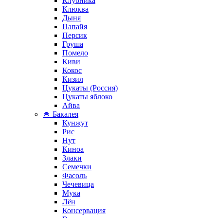
Клубника
Клюква
Дыня
Папайя
Персик
Груша
Помело
Киви
Кокос
Кизил
Цукаты (Россия)
Цукаты яблоко
Айва
🍚 Бакалея
Кунжут
Рис
Нут
Киноа
Злаки
Семечки
Фасоль
Чечевица
Мука
Лён
Консервация