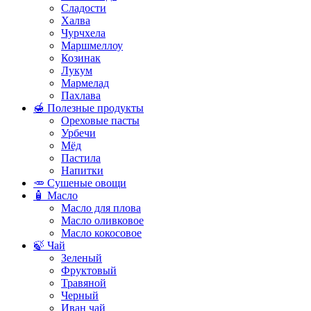
Сладости
Халва
Чурчхела
Маршмеллоу
Козинак
Лукум
Мармелад
Пахлава
🍯 Полезные продукты
Ореховые пасты
Урбечи
Мёд
Пастила
Напитки
🥕 Сушеные овощи
🧴 Масло
Масло для плова
Масло оливковое
Масло кокосовое
🍃 Чай
Зеленый
Фруктовый
Травяной
Черный
Иван чай