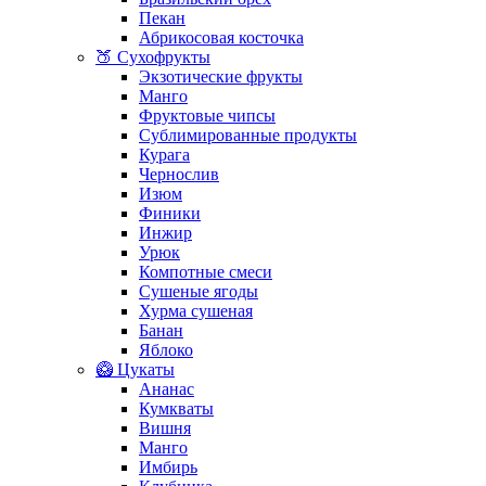
Пекан
Абрикосовая косточка
🍑 Сухофрукты
Экзотические фрукты
Манго
Фруктовые чипсы
Сублимированные продукты
Курага
Чернослив
Изюм
Финики
Инжир
Урюк
Компотные смеси
Сушеные ягоды
Хурма сушеная
Банан
Яблоко
🥝 Цукаты
Ананас
Кумкваты
Вишня
Манго
Имбирь