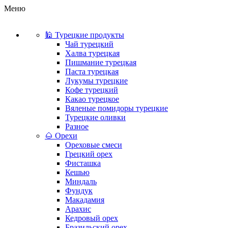
Меню
🕌 Турецкие продукты
Чай турецкий
Халва турецкая
Пишмание турецкая
Паста турецкая
Лукумы турецкие
Кофе турецкий
Какао турецкое
Вяленые помидоры турецкие
Турецкие оливки
Разное
🌰 Орехи
Ореховые смеси
Грецкий орех
Фисташка
Кешью
Миндаль
Фундук
Макадамия
Арахис
Кедровый орех
Бразильский орех