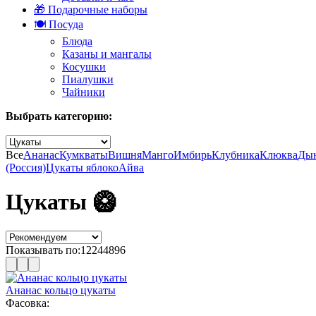
🎁 Подарочные наборы
🍽️ Посуда
Блюда
Казаны и мангалы
Косушки
Пиалушки
Чайники
Выбрать категорию:
Все
Ананас
Кумкваты
Вишня
Манго
Имбирь
Клубника
Клюква
Ды
(Россия)
Цукаты яблоко
Айва
Цукаты 🥝
Показывать по:
12
24
48
96
Ананас кольцо цукаты
Фасовка: