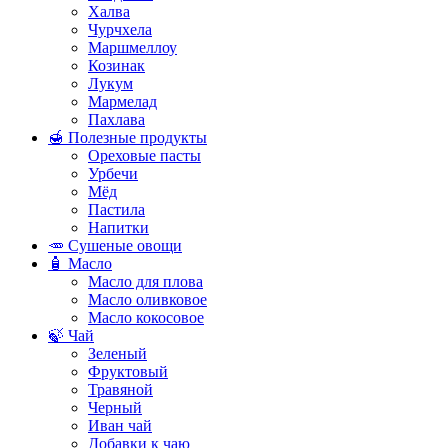
Халва
Чурчхела
Маршмеллоу
Козинак
Лукум
Мармелад
Пахлава
🍯 Полезные продукты
Ореховые пасты
Урбечи
Мёд
Пастила
Напитки
🥕 Сушеные овощи
🧴 Масло
Масло для плова
Масло оливковое
Масло кокосовое
🍃 Чай
Зеленый
Фруктовый
Травяной
Черный
Иван чай
Добавки к чаю