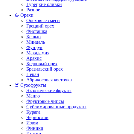
Турецкие оливки
Разное
🌰 Орехи
Ореховые смеси
Грецкий орех
Фисташка
Кешью
Миндаль
Фундук
Макадамия
Арахис
Кедровый орех
Бразильский орех
Пекан
Абрикосовая косточка
🍑 Сухофрукты
Экзотические фрукты
Манго
Фруктовые чипсы
Сублимированные продукты
Курага
Чернослив
Изюм
Финики
Инжир