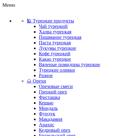
Меню
🕌 Турецкие продукты
Чай турецкий
Халва турецкая
Пишмание турецкая
Паста турецкая
Лукумы турецкие
Кофе турецкий
Какао турецкое
Вяленые помидоры турецкие
Турецкие оливки
Разное
🌰 Орехи
Ореховые смеси
Грецкий орех
Фисташка
Кешью
Миндаль
Фундук
Макадамия
Арахис
Кедровый орех
Бразильский орех