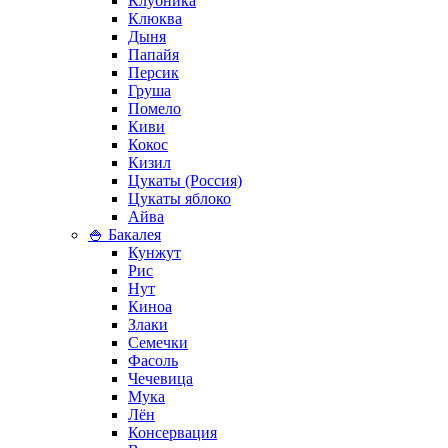
Клубника
Клюква
Дыня
Папайя
Персик
Груша
Помело
Киви
Кокос
Кизил
Цукаты (Россия)
Цукаты яблоко
Айва
🍚 Бакалея
Кунжут
Рис
Нут
Киноа
Злаки
Семечки
Фасоль
Чечевица
Мука
Лён
Консервация