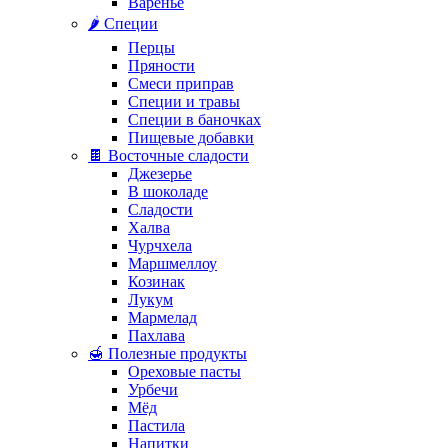
Варенье
🌶️ Специи
Перцы
Пряности
Смеси приправ
Специи и травы
Специи в баночках
Пищевые добавки
🍫 Восточные сладости
Джезерье
В шоколаде
Сладости
Халва
Чурчхела
Маршмеллоу
Козинак
Лукум
Мармелад
Пахлава
🍯 Полезные продукты
Ореховые пасты
Урбечи
Мёд
Пастила
Напитки