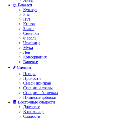
Айва
🍚 Бакалея
Кунжут
Рис
Нут
Киноа
Злаки
Семечки
Фасоль
Чечевица
Мука
Лён
Консервация
Варенье
🌶️ Специи
Перцы
Пряности
Смеси приправ
Специи и травы
Специи в баночках
Пищевые добавки
🍫 Восточные сладости
Джезерье
В шоколаде
Сладости