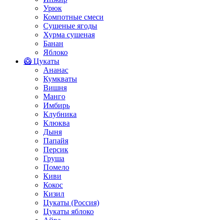
Урюк
Компотные смеси
Сушеные ягоды
Хурма сушеная
Банан
Яблоко
🥝 Цукаты
Ананас
Кумкваты
Вишня
Манго
Имбирь
Клубника
Клюква
Дыня
Папайя
Персик
Груша
Помело
Киви
Кокос
Кизил
Цукаты (Россия)
Цукаты яблоко