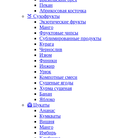
Пекан
Абрикосовая косточка
🍑 Сухофрукты
Экзотические фрукты
Манго
Фруктовые чипсы
Сублимированные продукты
Курага
Чернослив
Изюм
Финики
Инжир
Урюк
Компотные смеси
Сушеные ягоды
Хурма сушеная
Банан
Яблоко
🥝 Цукаты
Ананас
Кумкваты
Вишня
Манго
Имбирь