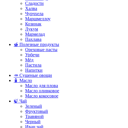
Сладости
Халва
Чурчхела
Маршмеллоу
Козинак
Лукум
Мармелад
Пахлава
🍯 Полезные продукты
Ореховые пасты
Урбечи
Мёд
Пастила
Напитки
🥕 Сушеные овощи
🧴 Масло
Масло для плова
Масло оливковое
Масло кокосовое
🍃 Чай
Зеленый
Фруктовый
Травяной
Черный
Иван чай