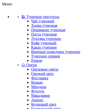
Меню
🕌 Турецкие продукты
Чай турецкий
Халва турецкая
Пишмание турецкая
Паста турецкая
Лукумы турецкие
Кофе турецкий
Какао турецкое
Вяленые помидоры турецкие
Турецкие оливки
Разное
🌰 Орехи
Ореховые смеси
Грецкий орех
Фисташка
Кешью
Миндаль
Фундук
Макадамия
Арахис
Кедровый орех
Бразильский орех