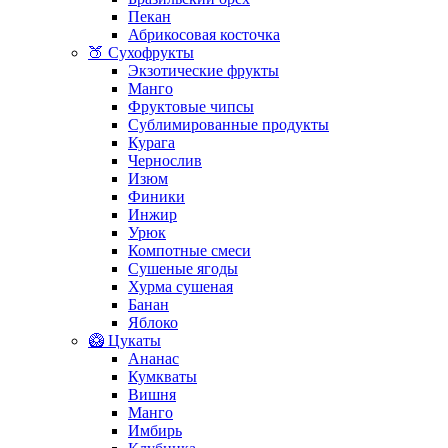
Пекан
Абрикосовая косточка
🍑 Сухофрукты
Экзотические фрукты
Манго
Фруктовые чипсы
Сублимированные продукты
Курага
Чернослив
Изюм
Финики
Инжир
Урюк
Компотные смеси
Сушеные ягоды
Хурма сушеная
Банан
Яблоко
🥝 Цукаты
Ананас
Кумкваты
Вишня
Манго
Имбирь