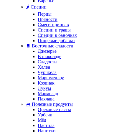
Варенье
🌶️ Специи
Перцы
Пряности
Смеси приправ
Специи и травы
Специи в баночках
Пищевые добавки
🍫 Восточные сладости
Джезерье
В шоколаде
Сладости
Халва
Чурчхела
Маршмеллоу
Козинак
Лукум
Мармелад
Пахлава
🍯 Полезные продукты
Ореховые пасты
Урбечи
Мёд
Пастила
Напитки