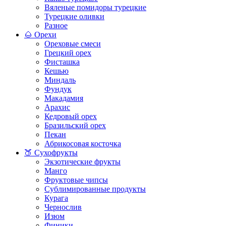
Вяленые помидоры турецкие
Турецкие оливки
Разное
🌰 Орехи
Ореховые смеси
Грецкий орех
Фисташка
Кешью
Миндаль
Фундук
Макадамия
Арахис
Кедровый орех
Бразильский орех
Пекан
Абрикосовая косточка
🍑 Сухофрукты
Экзотические фрукты
Манго
Фруктовые чипсы
Сублимированные продукты
Курага
Чернослив
Изюм
Финики