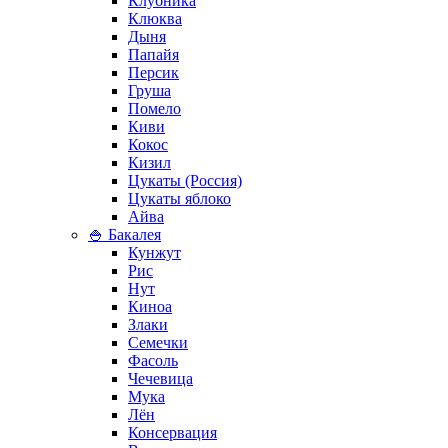
Клубника
Клюква
Дыня
Папайя
Персик
Груша
Помело
Киви
Кокос
Кизил
Цукаты (Россия)
Цукаты яблоко
Айва
🍚 Бакалея
Кунжут
Рис
Нут
Киноа
Злаки
Семечки
Фасоль
Чечевица
Мука
Лён
Консервация