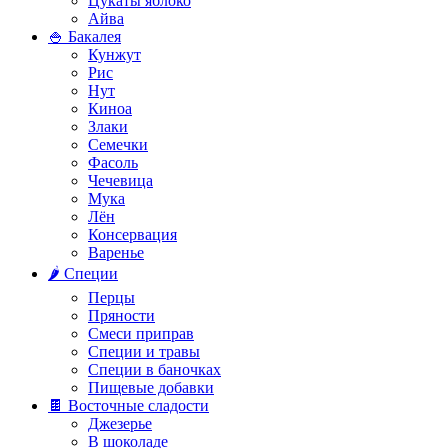
Цукаты яблоко
Айва
🍚 Бакалея
Кунжут
Рис
Нут
Киноа
Злаки
Семечки
Фасоль
Чечевица
Мука
Лён
Консервация
Варенье
🌶️ Специи
Перцы
Пряности
Смеси приправ
Специи и травы
Специи в баночках
Пищевые добавки
🍫 Восточные сладости
Джезерье
В шоколаде