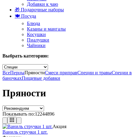
Добавки к чаю
🎁 Подарочные наборы
🍽️ Посуда
Блюда
Казаны и мангалы
Косушки
Пиалушки
Чайники
Выбрать категорию:
Все
Перцы
Пряности
Смеси приправ
Специи и травы
Специи в
баночках
Пищевые добавки
Пряности
Показывать по:
12
24
48
96
Акция
Ваниль стручки 1 шт.