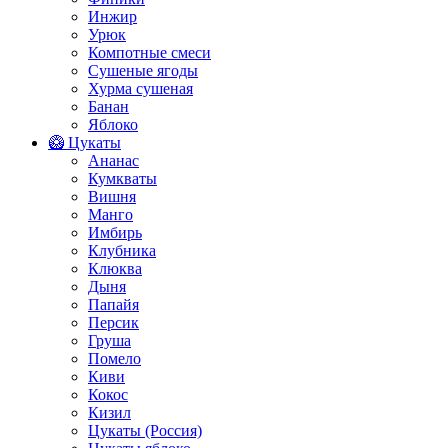
Инжир
Урюк
Компотные смеси
Сушеные ягоды
Хурма сушеная
Банан
Яблоко
🥝 Цукаты
Ананас
Кумкваты
Вишня
Манго
Имбирь
Клубника
Клюква
Дыня
Папайя
Персик
Груша
Помело
Киви
Кокос
Кизил
Цукаты (Россия)