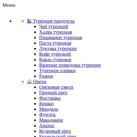
Меню
🕌 Турецкие продукты
Чай турецкий
Халва турецкая
Пишмание турецкая
Паста турецкая
Лукумы турецкие
Кофе турецкий
Какао турецкое
Вяленые помидоры турецкие
Турецкие оливки
Разное
🌰 Орехи
Ореховые смеси
Грецкий орех
Фисташка
Кешью
Миндаль
Фундук
Макадамия
Арахис
Кедровый орех
Бразильский орех