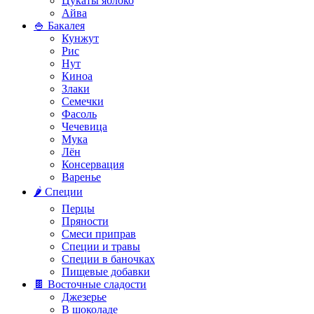
Цукаты яблоко
Айва
🍚 Бакалея
Кунжут
Рис
Нут
Киноа
Злаки
Семечки
Фасоль
Чечевица
Мука
Лён
Консервация
Варенье
🌶️ Специи
Перцы
Пряности
Смеси приправ
Специи и травы
Специи в баночках
Пищевые добавки
🍫 Восточные сладости
Джезерье
В шоколаде