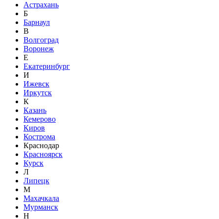
Астрахань
Б
Барнаул
В
Волгоград
Воронеж
Е
Екатеринбург
И
Ижевск
Иркутск
К
Казань
Кемерово
Киров
Кострома
Краснодар
Красноярск
Курск
Л
Липецк
М
Махачкала
Мурманск
Н