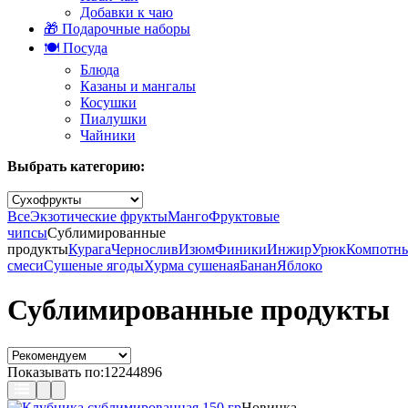
Добавки к чаю
🎁 Подарочные наборы
🍽️ Посуда
Блюда
Казаны и мангалы
Косушки
Пиалушки
Чайники
Выбрать категорию:
Все
Экзотические фрукты
Манго
Фруктовые
чипсы
Сублимированные
продукты
Курага
Чернослив
Изюм
Финики
Инжир
Урюк
Компотн
смеси
Сушеные ягоды
Хурма сушеная
Банан
Яблоко
Сублимированные продукты
Показывать по:
12
24
48
96
Новинка