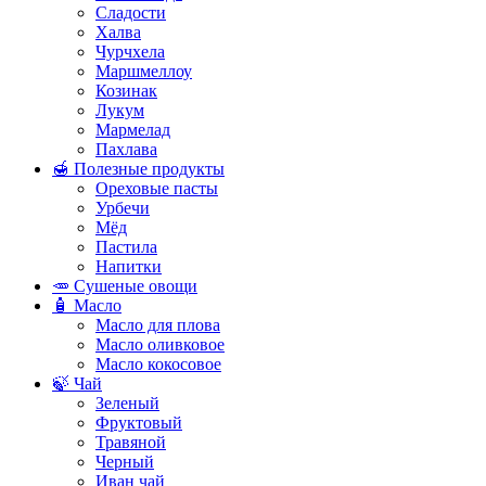
Сладости
Халва
Чурчхела
Маршмеллоу
Козинак
Лукум
Мармелад
Пахлава
🍯 Полезные продукты
Ореховые пасты
Урбечи
Мёд
Пастила
Напитки
🥕 Сушеные овощи
🧴 Масло
Масло для плова
Масло оливковое
Масло кокосовое
🍃 Чай
Зеленый
Фруктовый
Травяной
Черный
Иван чай