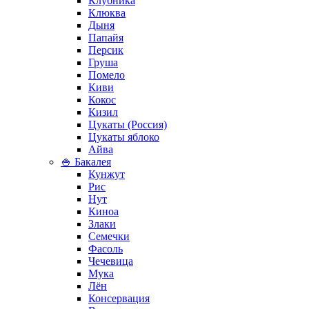
Клубника
Клюква
Дыня
Папайя
Персик
Груша
Помело
Киви
Кокос
Кизил
Цукаты (Россия)
Цукаты яблоко
Айва
🍚 Бакалея
Кунжут
Рис
Нут
Киноа
Злаки
Семечки
Фасоль
Чечевица
Мука
Лён
Консервация