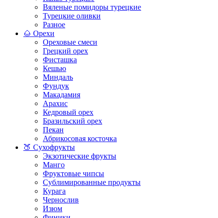
Вяленые помидоры турецкие
Турецкие оливки
Разное
🌰 Орехи
Ореховые смеси
Грецкий орех
Фисташка
Кешью
Миндаль
Фундук
Макадамия
Арахис
Кедровый орех
Бразильский орех
Пекан
Абрикосовая косточка
🍑 Сухофрукты
Экзотические фрукты
Манго
Фруктовые чипсы
Сублимированные продукты
Курага
Чернослив
Изюм
Финики