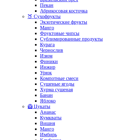
Пекан
Абрикосовая косточка
🍑 Сухофрукты
Экзотические фрукты
Манго
Фруктовые чипсы
Сублимированные продукты
Курага
Чернослив
Изюм
Финики
Инжир
Урюк
Компотные смеси
Сушеные ягоды
Хурма сушеная
Банан
Яблоко
🥝 Цукаты
Ананас
Кумкваты
Вишня
Манго
Имбирь