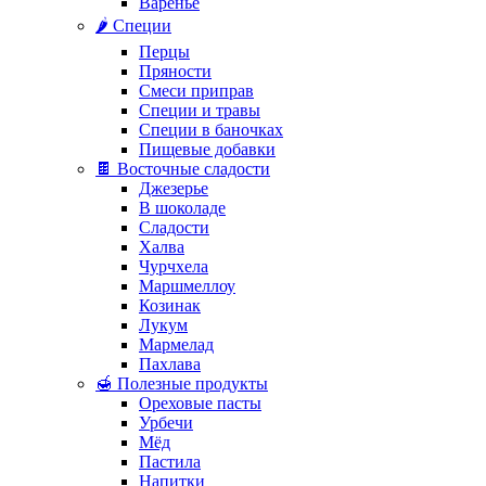
Варенье
🌶️ Специи
Перцы
Пряности
Смеси приправ
Специи и травы
Специи в баночках
Пищевые добавки
🍫 Восточные сладости
Джезерье
В шоколаде
Сладости
Халва
Чурчхела
Маршмеллоу
Козинак
Лукум
Мармелад
Пахлава
🍯 Полезные продукты
Ореховые пасты
Урбечи
Мёд
Пастила
Напитки