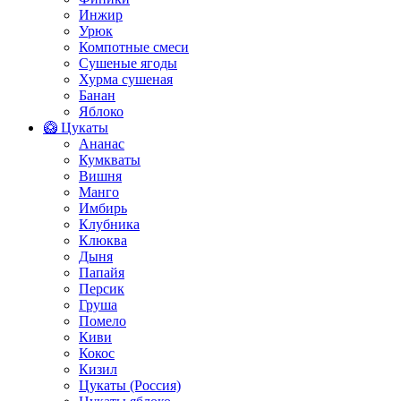
Инжир
Урюк
Компотные смеси
Сушеные ягоды
Хурма сушеная
Банан
Яблоко
🥝 Цукаты
Ананас
Кумкваты
Вишня
Манго
Имбирь
Клубника
Клюква
Дыня
Папайя
Персик
Груша
Помело
Киви
Кокос
Кизил
Цукаты (Россия)