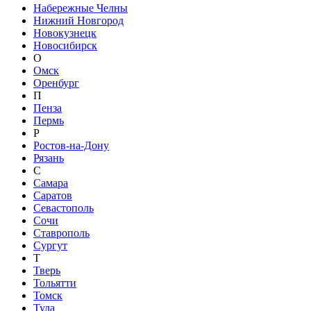
Набережные Челны
Нижний Новгород
Новокузнецк
Новосибирск
О
Омск
Оренбург
П
Пенза
Пермь
Р
Ростов-на-Дону
Рязань
С
Самара
Саратов
Севастополь
Сочи
Ставрополь
Сургут
Т
Тверь
Тольятти
Томск
Тула