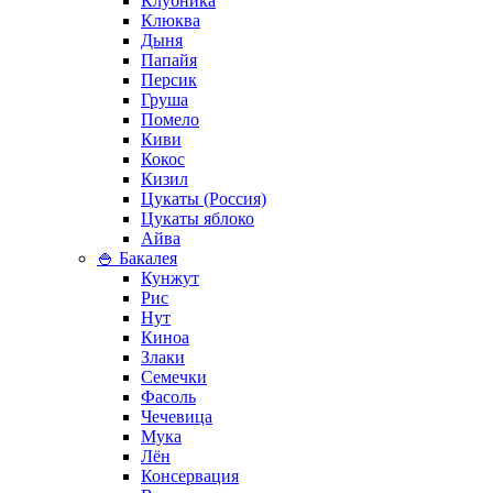
Клубника
Клюква
Дыня
Папайя
Персик
Груша
Помело
Киви
Кокос
Кизил
Цукаты (Россия)
Цукаты яблоко
Айва
🍚 Бакалея
Кунжут
Рис
Нут
Киноа
Злаки
Семечки
Фасоль
Чечевица
Мука
Лён
Консервация