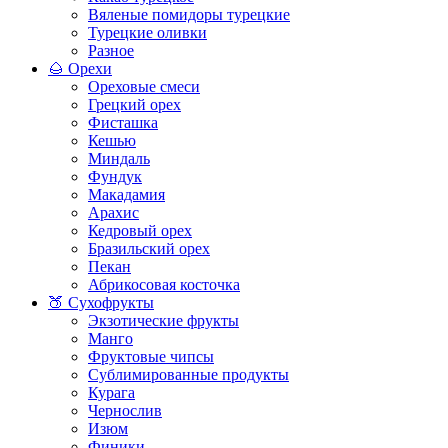
Вяленые помидоры турецкие
Турецкие оливки
Разное
🌰 Орехи
Ореховые смеси
Грецкий орех
Фисташка
Кешью
Миндаль
Фундук
Макадамия
Арахис
Кедровый орех
Бразильский орех
Пекан
Абрикосовая косточка
🍑 Сухофрукты
Экзотические фрукты
Манго
Фруктовые чипсы
Сублимированные продукты
Курага
Чернослив
Изюм
Финики