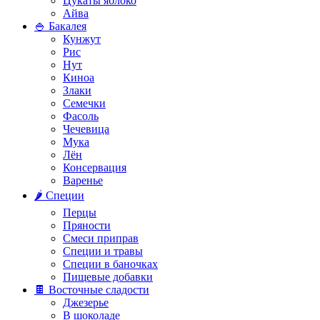
Цукаты яблоко
Айва
🍚 Бакалея
Кунжут
Рис
Нут
Киноа
Злаки
Семечки
Фасоль
Чечевица
Мука
Лён
Консервация
Варенье
🌶️ Специи
Перцы
Пряности
Смеси приправ
Специи и травы
Специи в баночках
Пищевые добавки
🍫 Восточные сладости
Джезерье
В шоколаде