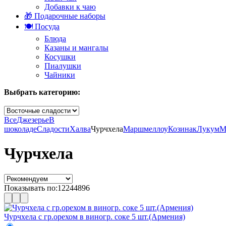
Добавки к чаю
🎁 Подарочные наборы
🍽️ Посуда
Блюда
Казаны и мангалы
Косушки
Пиалушки
Чайники
Выбрать категорию:
Все
Джезерье
В
шоколаде
Сладости
Халва
Чурчхела
Маршмеллоу
Козинак
Лукум
М
Чурчхела
Показывать по:
12
24
48
96
Чурчхела с гр.орехом в виногр. соке 5 шт.(Армения)