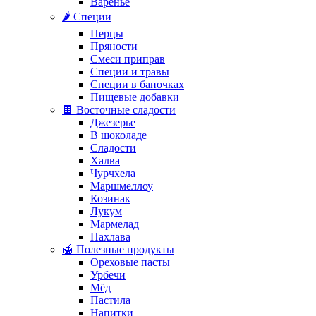
Варенье
🌶️ Специи
Перцы
Пряности
Смеси приправ
Специи и травы
Специи в баночках
Пищевые добавки
🍫 Восточные сладости
Джезерье
В шоколаде
Сладости
Халва
Чурчхела
Маршмеллоу
Козинак
Лукум
Мармелад
Пахлава
🍯 Полезные продукты
Ореховые пасты
Урбечи
Мёд
Пастила
Напитки