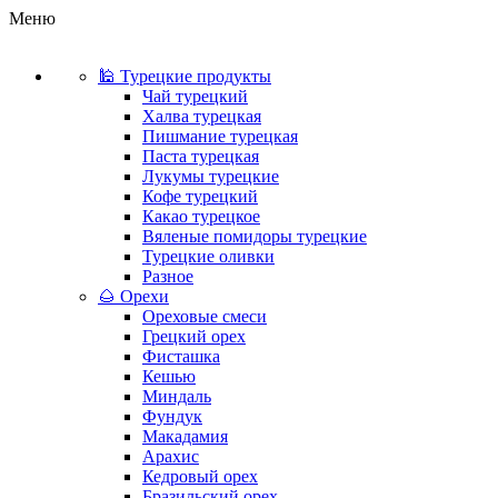
Меню
🕌 Турецкие продукты
Чай турецкий
Халва турецкая
Пишмание турецкая
Паста турецкая
Лукумы турецкие
Кофе турецкий
Какао турецкое
Вяленые помидоры турецкие
Турецкие оливки
Разное
🌰 Орехи
Ореховые смеси
Грецкий орех
Фисташка
Кешью
Миндаль
Фундук
Макадамия
Арахис
Кедровый орех
Бразильский орех