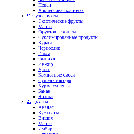
Пекан
Абрикосовая косточка
🍑 Сухофрукты
Экзотические фрукты
Манго
Фруктовые чипсы
Сублимированные продукты
Курага
Чернослив
Изюм
Финики
Инжир
Урюк
Компотные смеси
Сушеные ягоды
Хурма сушеная
Банан
Яблоко
🥝 Цукаты
Ананас
Кумкваты
Вишня
Манго
Имбирь