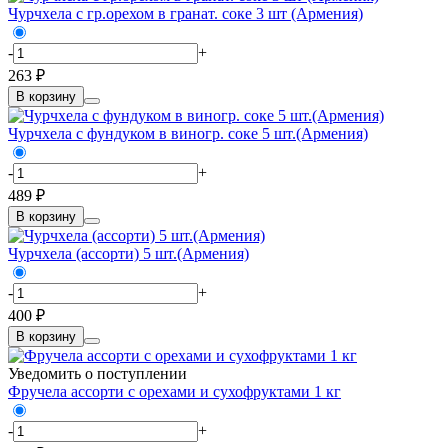
Чурчхела с гр.орехом в гранат. соке 3 шт (Армения)
-
+
263 ₽
В корзину
Чурчхела с фундуком в виногр. соке 5 шт.(Армения)
-
+
489 ₽
В корзину
Чурчхела (ассорти) 5 шт.(Армения)
-
+
400 ₽
В корзину
Уведомить о поступлении
Фручела ассорти с орехами и сухофруктами 1 кг
-
+