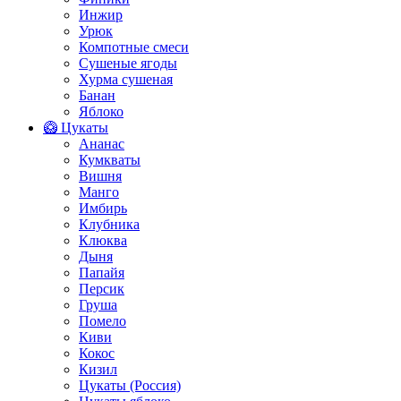
Инжир
Урюк
Компотные смеси
Сушеные ягоды
Хурма сушеная
Банан
Яблоко
🥝 Цукаты
Ананас
Кумкваты
Вишня
Манго
Имбирь
Клубника
Клюква
Дыня
Папайя
Персик
Груша
Помело
Киви
Кокос
Кизил
Цукаты (Россия)