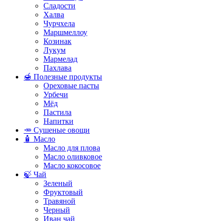
Сладости
Халва
Чурчхела
Маршмеллоу
Козинак
Лукум
Мармелад
Пахлава
🍯 Полезные продукты
Ореховые пасты
Урбечи
Мёд
Пастила
Напитки
🥕 Сушеные овощи
🧴 Масло
Масло для плова
Масло оливковое
Масло кокосовое
🍃 Чай
Зеленый
Фруктовый
Травяной
Черный
Иван чай