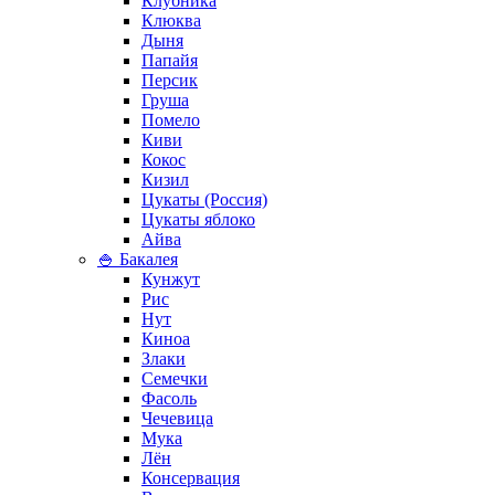
Клубника
Клюква
Дыня
Папайя
Персик
Груша
Помело
Киви
Кокос
Кизил
Цукаты (Россия)
Цукаты яблоко
Айва
🍚 Бакалея
Кунжут
Рис
Нут
Киноа
Злаки
Семечки
Фасоль
Чечевица
Мука
Лён
Консервация