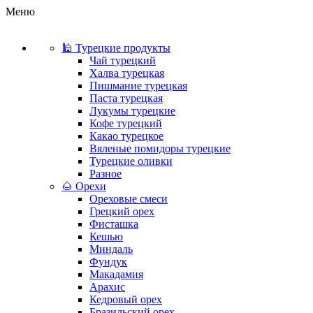
Меню
🕌 Турецкие продукты
Чай турецкий
Халва турецкая
Пишмание турецкая
Паста турецкая
Лукумы турецкие
Кофе турецкий
Какао турецкое
Вяленые помидоры турецкие
Турецкие оливки
Разное
🌰 Орехи
Ореховые смеси
Грецкий орех
Фисташка
Кешью
Миндаль
Фундук
Макадамия
Арахис
Кедровый орех
Бразильский орех