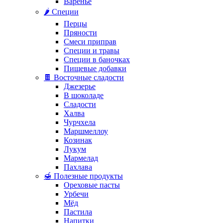
Варенье
🌶️ Специи
Перцы
Пряности
Смеси приправ
Специи и травы
Специи в баночках
Пищевые добавки
🍫 Восточные сладости
Джезерье
В шоколаде
Сладости
Халва
Чурчхела
Маршмеллоу
Козинак
Лукум
Мармелад
Пахлава
🍯 Полезные продукты
Ореховые пасты
Урбечи
Мёд
Пастила
Напитки