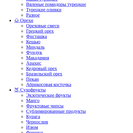
Вяленые помидоры турецкие
Турецкие оливки
Разное
🌰 Орехи
Ореховые смеси
Грецкий орех
Фисташка
Кешью
Миндаль
Фундук
Макадамия
Арахис
Кедровый орех
Бразильский орех
Пекан
Абрикосовая косточка
🍑 Сухофрукты
Экзотические фрукты
Манго
Фруктовые чипсы
Сублимированные продукты
Курага
Чернослив
Изюм
Финики