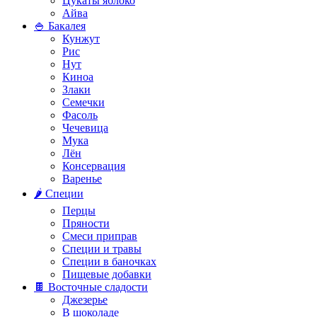
Цукаты яблоко
Айва
🍚 Бакалея
Кунжут
Рис
Нут
Киноа
Злаки
Семечки
Фасоль
Чечевица
Мука
Лён
Консервация
Варенье
🌶️ Специи
Перцы
Пряности
Смеси приправ
Специи и травы
Специи в баночках
Пищевые добавки
🍫 Восточные сладости
Джезерье
В шоколаде