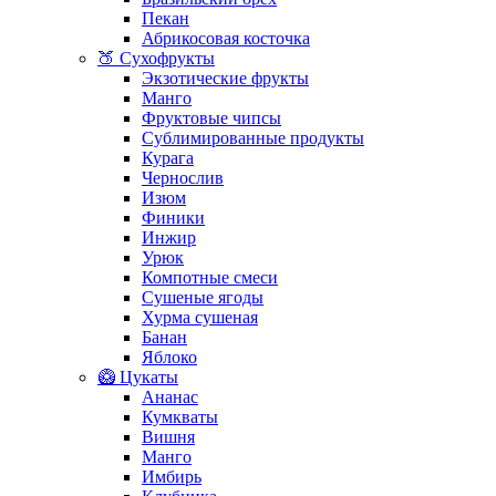
Пекан
Абрикосовая косточка
🍑 Сухофрукты
Экзотические фрукты
Манго
Фруктовые чипсы
Сублимированные продукты
Курага
Чернослив
Изюм
Финики
Инжир
Урюк
Компотные смеси
Сушеные ягоды
Хурма сушеная
Банан
Яблоко
🥝 Цукаты
Ананас
Кумкваты
Вишня
Манго
Имбирь