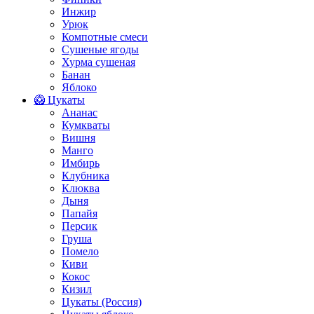
Инжир
Урюк
Компотные смеси
Сушеные ягоды
Хурма сушеная
Банан
Яблоко
🥝 Цукаты
Ананас
Кумкваты
Вишня
Манго
Имбирь
Клубника
Клюква
Дыня
Папайя
Персик
Груша
Помело
Киви
Кокос
Кизил
Цукаты (Россия)