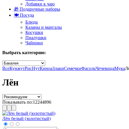
Добавки к чаю
🎁 Подарочные наборы
🍽️ Посуда
Блюда
Казаны и мангалы
Косушки
Пиалушки
Чайники
Выбрать категорию:
Все
Кунжут
Рис
Нут
Киноа
Злаки
Семечки
Фасоль
Чечевица
Мука
Л
Лён
Показывать по:
12
24
48
96
Лён белый (золотистый)