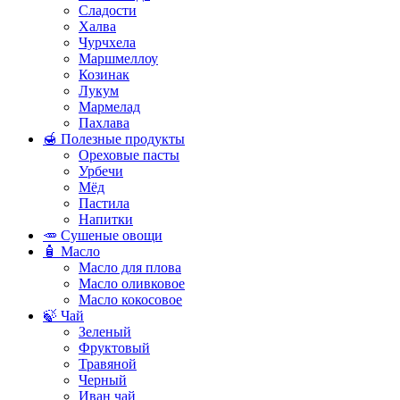
Сладости
Халва
Чурчхела
Маршмеллоу
Козинак
Лукум
Мармелад
Пахлава
🍯 Полезные продукты
Ореховые пасты
Урбечи
Мёд
Пастила
Напитки
🥕 Сушеные овощи
🧴 Масло
Масло для плова
Масло оливковое
Масло кокосовое
🍃 Чай
Зеленый
Фруктовый
Травяной
Черный
Иван чай