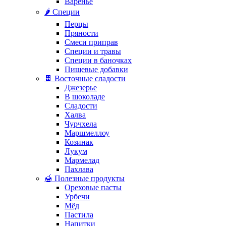
Варенье
🌶️ Специи
Перцы
Пряности
Смеси приправ
Специи и травы
Специи в баночках
Пищевые добавки
🍫 Восточные сладости
Джезерье
В шоколаде
Сладости
Халва
Чурчхела
Маршмеллоу
Козинак
Лукум
Мармелад
Пахлава
🍯 Полезные продукты
Ореховые пасты
Урбечи
Мёд
Пастила
Напитки