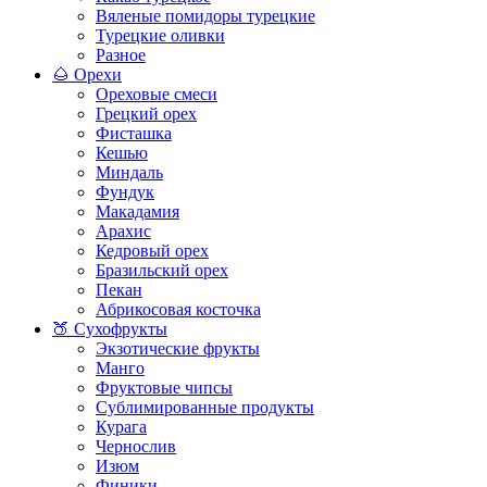
Вяленые помидоры турецкие
Турецкие оливки
Разное
🌰 Орехи
Ореховые смеси
Грецкий орех
Фисташка
Кешью
Миндаль
Фундук
Макадамия
Арахис
Кедровый орех
Бразильский орех
Пекан
Абрикосовая косточка
🍑 Сухофрукты
Экзотические фрукты
Манго
Фруктовые чипсы
Сублимированные продукты
Курага
Чернослив
Изюм
Финики