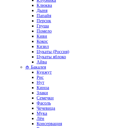
Клубника
Клюква
Дыня
Папайя
Персик
Груша
Помело
Киви
Кокос
Кизил
Цукаты (Россия)
Цукаты яблоко
Айва
🍚 Бакалея
Кунжут
Рис
Нут
Киноа
Злаки
Семечки
Фасоль
Чечевица
Мука
Лён
Консервация