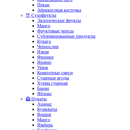
Пекан
Абрикосовая косточка
🍑 Сухофрукты
Экзотические фрукты
Манго
Фруктовые чипсы
Сублимированные продукты
Курага
Чернослив
Изюм
Финики
Инжир
Урюк
Компотные смеси
Сушеные ягоды
Хурма сушеная
Банан
Яблоко
🥝 Цукаты
Ананас
Кумкваты
Вишня
Манго
Имбирь