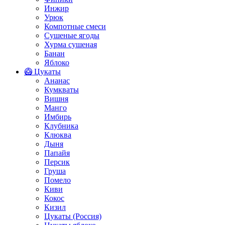
Инжир
Урюк
Компотные смеси
Сушеные ягоды
Хурма сушеная
Банан
Яблоко
🥝 Цукаты
Ананас
Кумкваты
Вишня
Манго
Имбирь
Клубника
Клюква
Дыня
Папайя
Персик
Груша
Помело
Киви
Кокос
Кизил
Цукаты (Россия)