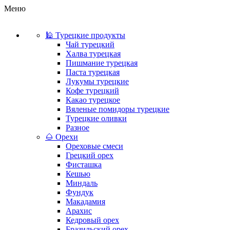
Меню
🕌 Турецкие продукты
Чай турецкий
Халва турецкая
Пишмание турецкая
Паста турецкая
Лукумы турецкие
Кофе турецкий
Какао турецкое
Вяленые помидоры турецкие
Турецкие оливки
Разное
🌰 Орехи
Ореховые смеси
Грецкий орех
Фисташка
Кешью
Миндаль
Фундук
Макадамия
Арахис
Кедровый орех
Бразильский орех