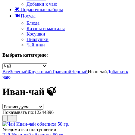
Добавки к чаю
🎁 Подарочные наборы
🍽️ Посуда
Блюда
Казаны и мангалы
Косушки
Пиалушки
Чайники
Выбрать категорию:
Все
Зеленый
Фруктовый
Травяной
Черный
Иван чай
Добавки к
чаю
Иван-чай 🍃
Показывать по:
12
24
48
96
Уведомить о поступлении
Чай Иван-чай облепиха 50 гр.