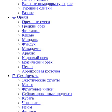
Вяленые помидоры турецкие
Турецкие оливки
Разное
🌰 Орехи
Ореховые смеси
Грецкий орех
Фисташка
Кешью
Миндаль
Фундук
Макадамия
Арахис
Кедровый орех
Бразильский орех
Пекан
Абрикосовая косточка
🍑 Сухофрукты
Экзотические фрукты
Манго
Фруктовые чипсы
Сублимированные продукты
Курага
Чернослив
Изюм
Финики