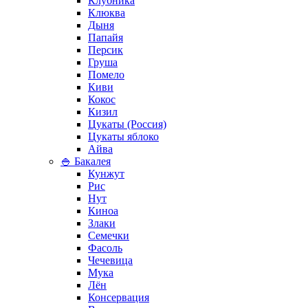
Клубника
Клюква
Дыня
Папайя
Персик
Груша
Помело
Киви
Кокос
Кизил
Цукаты (Россия)
Цукаты яблоко
Айва
🍚 Бакалея
Кунжут
Рис
Нут
Киноа
Злаки
Семечки
Фасоль
Чечевица
Мука
Лён
Консервация