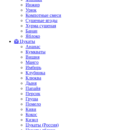
Инжир
Урюк
Компотные смеси
Сушеные ягоды
Хурма сушеная
Банан
Яблоко
🥝 Цукаты
Ананас
Кумкваты
Вишня
Манго
Имбирь
Клубника
Клюква
Дыня
Папайя
Персик
Груша
Помело
Киви
Кокос
Кизил
Цукаты (Россия)