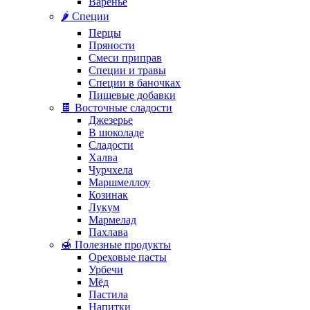
Варенье
🌶️ Специи
Перцы
Пряности
Смеси приправ
Специи и травы
Специи в баночках
Пищевые добавки
🍫 Восточные сладости
Джезерье
В шоколаде
Сладости
Халва
Чурчхела
Маршмеллоу
Козинак
Лукум
Мармелад
Пахлава
🍯 Полезные продукты
Ореховые пасты
Урбечи
Мёд
Пастила
Напитки