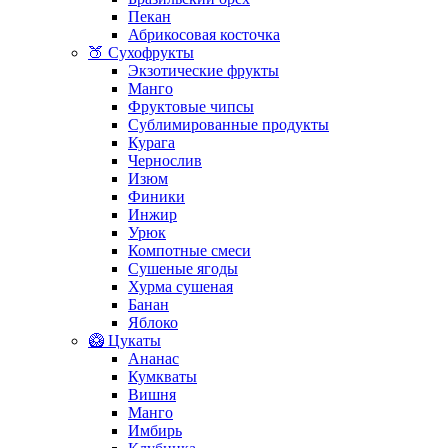
Пекан
Абрикосовая косточка
🍑 Сухофрукты
Экзотические фрукты
Манго
Фруктовые чипсы
Сублимированные продукты
Курага
Чернослив
Изюм
Финики
Инжир
Урюк
Компотные смеси
Сушеные ягоды
Хурма сушеная
Банан
Яблоко
🥝 Цукаты
Ананас
Кумкваты
Вишня
Манго
Имбирь