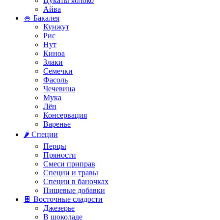
Цукаты яблоко
Айва
🍚 Бакалея
Кунжут
Рис
Нут
Киноа
Злаки
Семечки
Фасоль
Чечевица
Мука
Лён
Консервация
Варенье
🌶️ Специи
Перцы
Пряности
Смеси приправ
Специи и травы
Специи в баночках
Пищевые добавки
🍫 Восточные сладости
Джезерье
В шоколаде