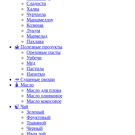
Сладости
Халва
Чурчхела
Маршмеллоу
Козинак
Лукум
Мармелад
Пахлава
🍯 Полезные продукты
Ореховые пасты
Урбечи
Мёд
Пастила
Напитки
🥕 Сушеные овощи
🧴 Масло
Масло для плова
Масло оливковое
Масло кокосовое
🍃 Чай
Зеленый
Фруктовый
Травяной
Черный
Иван чай