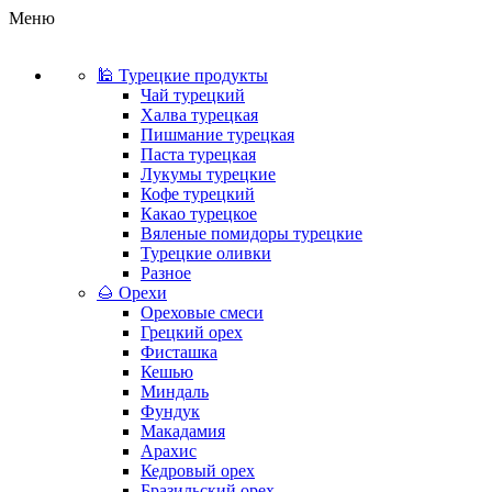
Меню
🕌 Турецкие продукты
Чай турецкий
Халва турецкая
Пишмание турецкая
Паста турецкая
Лукумы турецкие
Кофе турецкий
Какао турецкое
Вяленые помидоры турецкие
Турецкие оливки
Разное
🌰 Орехи
Ореховые смеси
Грецкий орех
Фисташка
Кешью
Миндаль
Фундук
Макадамия
Арахис
Кедровый орех
Бразильский орех