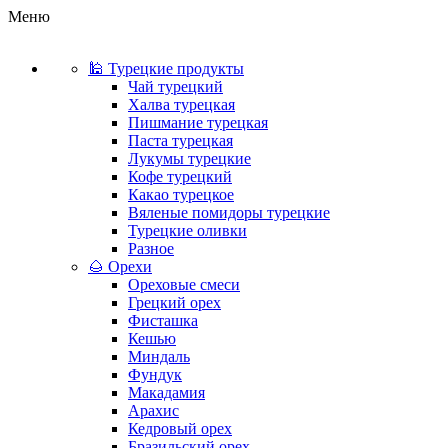
Меню
🕌 Турецкие продукты
Чай турецкий
Халва турецкая
Пишмание турецкая
Паста турецкая
Лукумы турецкие
Кофе турецкий
Какао турецкое
Вяленые помидоры турецкие
Турецкие оливки
Разное
🌰 Орехи
Ореховые смеси
Грецкий орех
Фисташка
Кешью
Миндаль
Фундук
Макадамия
Арахис
Кедровый орех
Бразильский орех