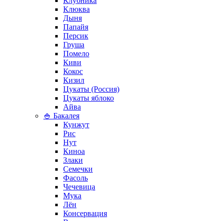
Клубника
Клюква
Дыня
Папайя
Персик
Груша
Помело
Киви
Кокос
Кизил
Цукаты (Россия)
Цукаты яблоко
Айва
🍚 Бакалея
Кунжут
Рис
Нут
Киноа
Злаки
Семечки
Фасоль
Чечевица
Мука
Лён
Консервация