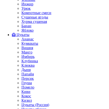
Инжир
Урюк
Компотные смеси
Сушеные ягоды
Хурма сушеная
Банан
Яблоко
🥝 Цукаты
Ананас
Кумкваты
Вишня
Манго
Имбирь
Клубника
Клюква
Дыня
Папайя
Персик
Груша
Помело
Киви
Кокос
Кизил
Цукаты (Россия)