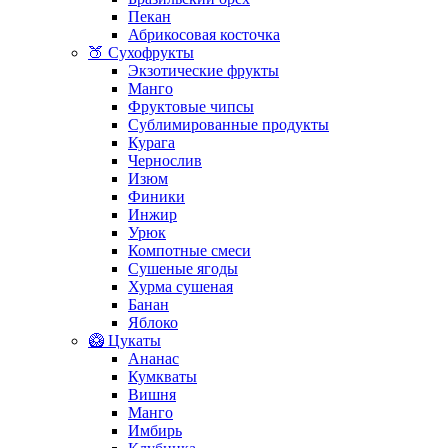
Пекан
Абрикосовая косточка
🍑 Сухофрукты
Экзотические фрукты
Манго
Фруктовые чипсы
Сублимированные продукты
Курага
Чернослив
Изюм
Финики
Инжир
Урюк
Компотные смеси
Сушеные ягоды
Хурма сушеная
Банан
Яблоко
🥝 Цукаты
Ананас
Кумкваты
Вишня
Манго
Имбирь