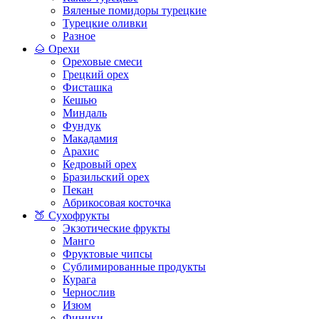
Вяленые помидоры турецкие
Турецкие оливки
Разное
🌰 Орехи
Ореховые смеси
Грецкий орех
Фисташка
Кешью
Миндаль
Фундук
Макадамия
Арахис
Кедровый орех
Бразильский орех
Пекан
Абрикосовая косточка
🍑 Сухофрукты
Экзотические фрукты
Манго
Фруктовые чипсы
Сублимированные продукты
Курага
Чернослив
Изюм
Финики