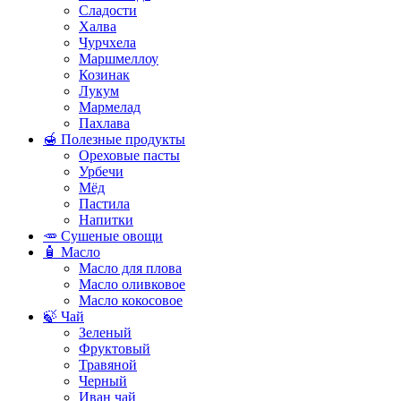
Сладости
Халва
Чурчхела
Маршмеллоу
Козинак
Лукум
Мармелад
Пахлава
🍯 Полезные продукты
Ореховые пасты
Урбечи
Мёд
Пастила
Напитки
🥕 Сушеные овощи
🧴 Масло
Масло для плова
Масло оливковое
Масло кокосовое
🍃 Чай
Зеленый
Фруктовый
Травяной
Черный
Иван чай