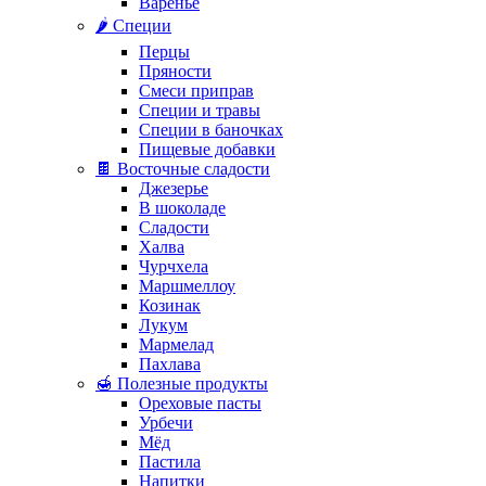
Варенье
🌶️ Специи
Перцы
Пряности
Смеси приправ
Специи и травы
Специи в баночках
Пищевые добавки
🍫 Восточные сладости
Джезерье
В шоколаде
Сладости
Халва
Чурчхела
Маршмеллоу
Козинак
Лукум
Мармелад
Пахлава
🍯 Полезные продукты
Ореховые пасты
Урбечи
Мёд
Пастила
Напитки