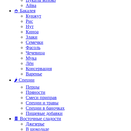
Цукаты яблоко
Айва
🍚 Бакалея
Кунжут
Рис
Нут
Киноа
Злаки
Семечки
Фасоль
Чечевица
Мука
Лён
Консервация
Варенье
🌶️ Специи
Перцы
Пряности
Смеси приправ
Специи и травы
Специи в баночках
Пищевые добавки
🍫 Восточные сладости
Джезерье
В шоколаде