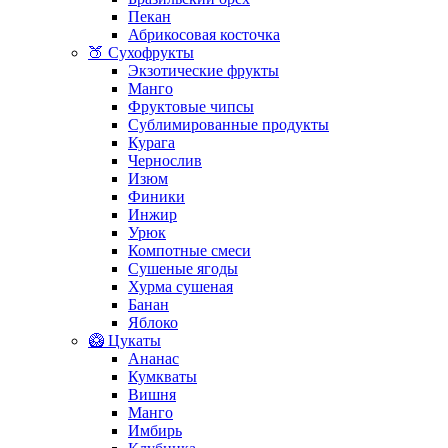
Пекан
Абрикосовая косточка
🍑 Сухофрукты
Экзотические фрукты
Манго
Фруктовые чипсы
Сублимированные продукты
Курага
Чернослив
Изюм
Финики
Инжир
Урюк
Компотные смеси
Сушеные ягоды
Хурма сушеная
Банан
Яблоко
🥝 Цукаты
Ананас
Кумкваты
Вишня
Манго
Имбирь