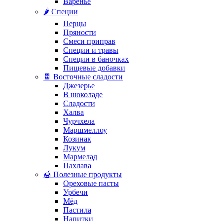
Варенье
🌶️ Специи
Перцы
Пряности
Смеси приправ
Специи и травы
Специи в баночках
Пищевые добавки
🍫 Восточные сладости
Джезерье
В шоколаде
Сладости
Халва
Чурчхела
Маршмеллоу
Козинак
Лукум
Мармелад
Пахлава
🍯 Полезные продукты
Ореховые пасты
Урбечи
Мёд
Пастила
Напитки