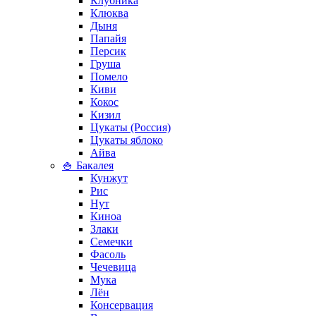
Клубника
Клюква
Дыня
Папайя
Персик
Груша
Помело
Киви
Кокос
Кизил
Цукаты (Россия)
Цукаты яблоко
Айва
🍚 Бакалея
Кунжут
Рис
Нут
Киноа
Злаки
Семечки
Фасоль
Чечевица
Мука
Лён
Консервация