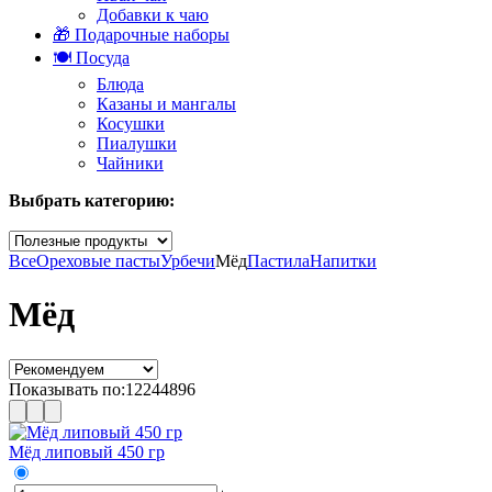
Добавки к чаю
🎁 Подарочные наборы
🍽️ Посуда
Блюда
Казаны и мангалы
Косушки
Пиалушки
Чайники
Выбрать категорию:
Все
Ореховые пасты
Урбечи
Мёд
Пастила
Напитки
Мёд
Показывать по:
12
24
48
96
Мёд липовый 450 гр