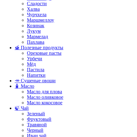
Сладости
Халва
Чурчхела
Маршмеллоу
Козинак
Лукум
Мармелад
Пахлава
🍯 Полезные продукты
Ореховые пасты
Урбечи
Мёд
Пастила
Напитки
🥕 Сушеные овощи
🧴 Масло
Масло для плова
Масло оливковое
Масло кокосовое
🍃 Чай
Зеленый
Фруктовый
Травяной
Черный
Иван чай