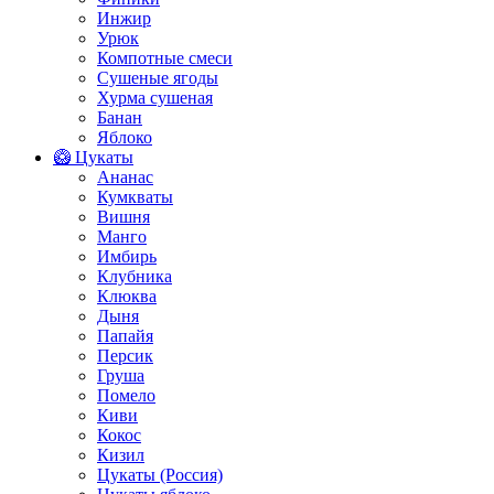
Инжир
Урюк
Компотные смеси
Сушеные ягоды
Хурма сушеная
Банан
Яблоко
🥝 Цукаты
Ананас
Кумкваты
Вишня
Манго
Имбирь
Клубника
Клюква
Дыня
Папайя
Персик
Груша
Помело
Киви
Кокос
Кизил
Цукаты (Россия)