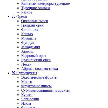
Вяленые помидоры турецкие
Турецкие оливки
Разное
🌰 Орехи
Ореховые смеси
Грецкий орех
Фисташка
Кешью
Миндаль
Фундук
Макадамия
Арахис
Кедровый орех
Бразильский орех
Пекан
Абрикосовая косточка
🍑 Сухофрукты
Экзотические фрукты
Манго
Фруктовые чипсы
Сублимированные продукты
Курага
Чернослив
Изюм
Финики