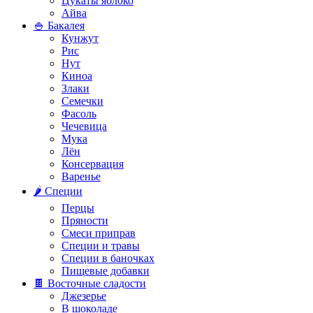
Цукаты яблоко
Айва
🍚 Бакалея
Кунжут
Рис
Нут
Киноа
Злаки
Семечки
Фасоль
Чечевица
Мука
Лён
Консервация
Варенье
🌶️ Специи
Перцы
Пряности
Смеси приправ
Специи и травы
Специи в баночках
Пищевые добавки
🍫 Восточные сладости
Джезерье
В шоколаде