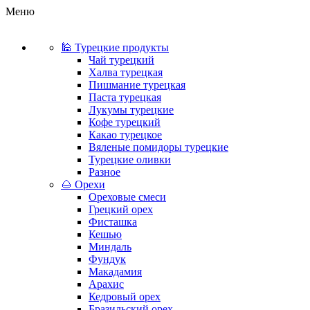
Меню
🕌 Турецкие продукты
Чай турецкий
Халва турецкая
Пишмание турецкая
Паста турецкая
Лукумы турецкие
Кофе турецкий
Какао турецкое
Вяленые помидоры турецкие
Турецкие оливки
Разное
🌰 Орехи
Ореховые смеси
Грецкий орех
Фисташка
Кешью
Миндаль
Фундук
Макадамия
Арахис
Кедровый орех
Бразильский орех