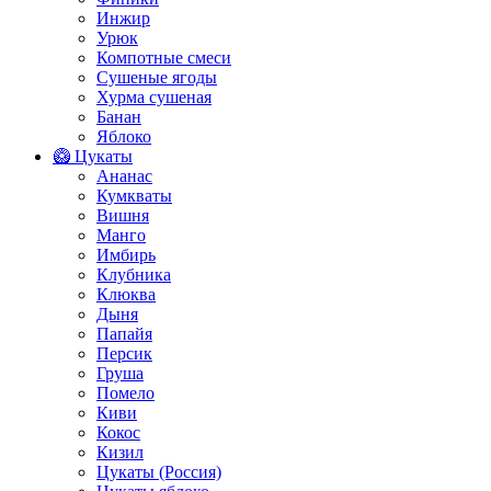
Инжир
Урюк
Компотные смеси
Сушеные ягоды
Хурма сушеная
Банан
Яблоко
🥝 Цукаты
Ананас
Кумкваты
Вишня
Манго
Имбирь
Клубника
Клюква
Дыня
Папайя
Персик
Груша
Помело
Киви
Кокос
Кизил
Цукаты (Россия)