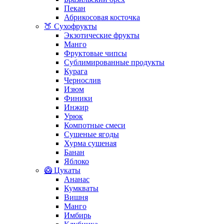
Пекан
Абрикосовая косточка
🍑 Сухофрукты
Экзотические фрукты
Манго
Фруктовые чипсы
Сублимированные продукты
Курага
Чернослив
Изюм
Финики
Инжир
Урюк
Компотные смеси
Сушеные ягоды
Хурма сушеная
Банан
Яблоко
🥝 Цукаты
Ананас
Кумкваты
Вишня
Манго
Имбирь