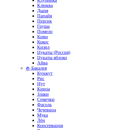
Клубника
Клюква
Дыня
Папайя
Персик
Груша
Помело
Киви
Кокос
Кизил
Цукаты (Россия)
Цукаты яблоко
Айва
🍚 Бакалея
Кунжут
Рис
Нут
Киноа
Злаки
Семечки
Фасоль
Чечевица
Мука
Лён
Консервация