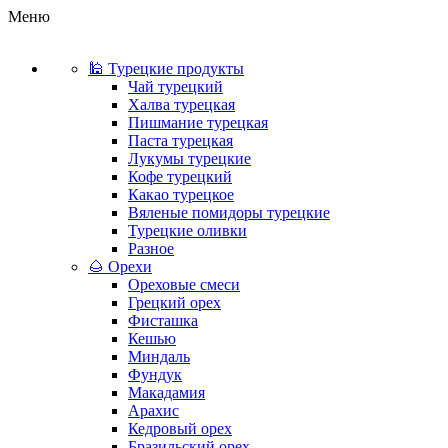
Меню
🕌 Турецкие продукты
Чай турецкий
Халва турецкая
Пишмание турецкая
Паста турецкая
Лукумы турецкие
Кофе турецкий
Какао турецкое
Вяленые помидоры турецкие
Турецкие оливки
Разное
🌰 Орехи
Ореховые смеси
Грецкий орех
Фисташка
Кешью
Миндаль
Фундук
Макадамия
Арахис
Кедровый орех
Бразильский орех