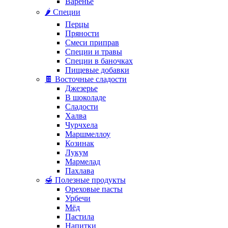
Варенье
🌶️ Специи
Перцы
Пряности
Смеси приправ
Специи и травы
Специи в баночках
Пищевые добавки
🍫 Восточные сладости
Джезерье
В шоколаде
Сладости
Халва
Чурчхела
Маршмеллоу
Козинак
Лукум
Мармелад
Пахлава
🍯 Полезные продукты
Ореховые пасты
Урбечи
Мёд
Пастила
Напитки