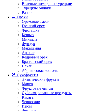
Вяленые помидоры турецкие
Турецкие оливки
Разное
🌰 Орехи
Ореховые смеси
Грецкий орех
Фисташка
Кешью
Миндаль
Фундук
Макадамия
Арахис
Кедровый орех
Бразильский орех
Пекан
Абрикосовая косточка
🍑 Сухофрукты
Экзотические фрукты
Манго
Фруктовые чипсы
Сублимированные продукты
Курага
Чернослив
Изюм
Финики