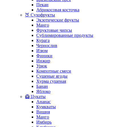
Пекан
Абрикосовая косточка
🍑 Сухофрукты
Экзотические фрукты
Манго
Фруктовые чипсы
Сублимированные продукты
Курага
Чернослив
Изюм
Финики
Инжир
Урюк
Компотные смеси
Сушеные ягоды
Хурма сушеная
Банан
Яблоко
🥝 Цукаты
Ананас
Кумкваты
Вишня
Манго
Имбирь