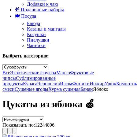
Добавки к чаю
🎁 Подарочные наборы
🍽️ Посуда
Блюда
Казаны и мангалы
Косушки
Пиалушки
Чайники
Выбрать категорию:
Все
Экзотические фрукты
Манго
Фруктовые
чипсы
Сублимированные
продукты
Курага
Чернослив
Изюм
Финики
Инжир
Урюк
Компотн
смеси
Сушеные ягоды
Хурма сушеная
Банан
Яблоко
Цукаты из яблока 🍏
Показывать по:
12
24
48
96