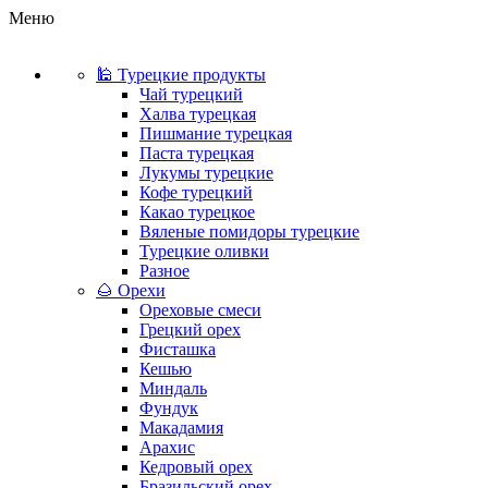
Меню
🕌 Турецкие продукты
Чай турецкий
Халва турецкая
Пишмание турецкая
Паста турецкая
Лукумы турецкие
Кофе турецкий
Какао турецкое
Вяленые помидоры турецкие
Турецкие оливки
Разное
🌰 Орехи
Ореховые смеси
Грецкий орех
Фисташка
Кешью
Миндаль
Фундук
Макадамия
Арахис
Кедровый орех
Бразильский орех