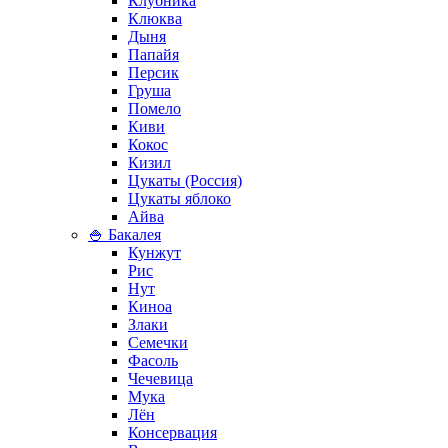
Клубника
Клюква
Дыня
Папайя
Персик
Груша
Помело
Киви
Кокос
Кизил
Цукаты (Россия)
Цукаты яблоко
Айва
🍚 Бакалея
Кунжут
Рис
Нут
Киноа
Злаки
Семечки
Фасоль
Чечевица
Мука
Лён
Консервация