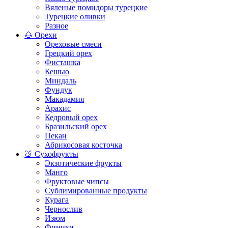
Вяленые помидоры турецкие
Турецкие оливки
Разное
🌰 Орехи
Ореховые смеси
Грецкий орех
Фисташка
Кешью
Миндаль
Фундук
Макадамия
Арахис
Кедровый орех
Бразильский орех
Пекан
Абрикосовая косточка
🍑 Сухофрукты
Экзотические фрукты
Манго
Фруктовые чипсы
Сублимированные продукты
Курага
Чернослив
Изюм
Финики