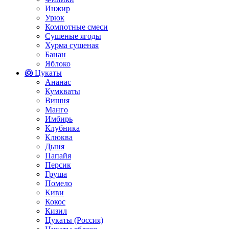
Инжир
Урюк
Компотные смеси
Сушеные ягоды
Хурма сушеная
Банан
Яблоко
🥝 Цукаты
Ананас
Кумкваты
Вишня
Манго
Имбирь
Клубника
Клюква
Дыня
Папайя
Персик
Груша
Помело
Киви
Кокос
Кизил
Цукаты (Россия)