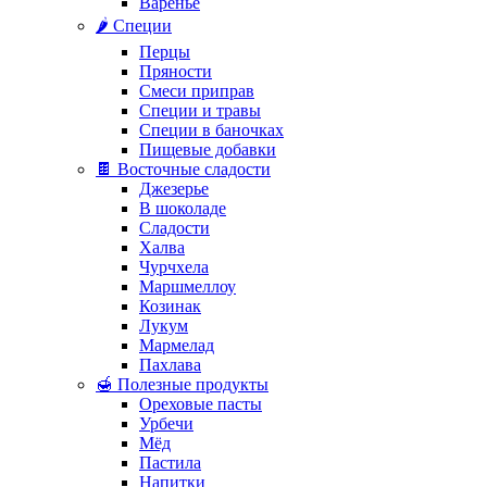
Варенье
🌶️ Специи
Перцы
Пряности
Смеси приправ
Специи и травы
Специи в баночках
Пищевые добавки
🍫 Восточные сладости
Джезерье
В шоколаде
Сладости
Халва
Чурчхела
Маршмеллоу
Козинак
Лукум
Мармелад
Пахлава
🍯 Полезные продукты
Ореховые пасты
Урбечи
Мёд
Пастила
Напитки