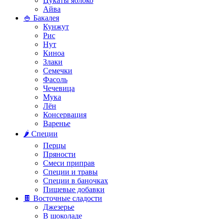
Цукаты яблоко
Айва
🍚 Бакалея
Кунжут
Рис
Нут
Киноа
Злаки
Семечки
Фасоль
Чечевица
Мука
Лён
Консервация
Варенье
🌶️ Специи
Перцы
Пряности
Смеси приправ
Специи и травы
Специи в баночках
Пищевые добавки
🍫 Восточные сладости
Джезерье
В шоколаде