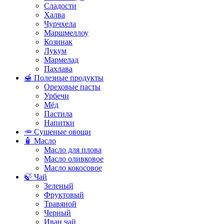
Сладости
Халва
Чурчхела
Маршмеллоу
Козинак
Лукум
Мармелад
Пахлава
🍯 Полезные продукты
Ореховые пасты
Урбечи
Мёд
Пастила
Напитки
🥕 Сушеные овощи
🧴 Масло
Масло для плова
Масло оливковое
Масло кокосовое
🍃 Чай
Зеленый
Фруктовый
Травяной
Черный
Иван чай