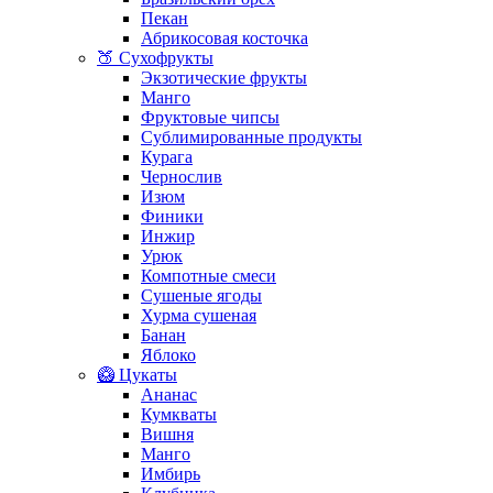
Пекан
Абрикосовая косточка
🍑 Сухофрукты
Экзотические фрукты
Манго
Фруктовые чипсы
Сублимированные продукты
Курага
Чернослив
Изюм
Финики
Инжир
Урюк
Компотные смеси
Сушеные ягоды
Хурма сушеная
Банан
Яблоко
🥝 Цукаты
Ананас
Кумкваты
Вишня
Манго
Имбирь