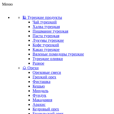
Меню
🕌 Турецкие продукты
Чай турецкий
Халва турецкая
Пишмание турецкая
Паста турецкая
Лукумы турецкие
Кофе турецкий
Какао турецкое
Вяленые помидоры турецкие
Турецкие оливки
Разное
🌰 Орехи
Ореховые смеси
Грецкий орех
Фисташка
Кешью
Миндаль
Фундук
Макадамия
Арахис
Кедровый орех
Бразильский орех