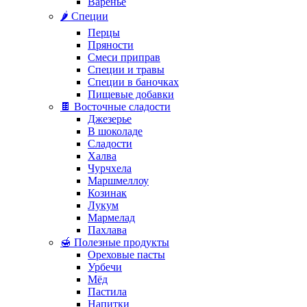
Варенье
🌶️ Специи
Перцы
Пряности
Смеси приправ
Специи и травы
Специи в баночках
Пищевые добавки
🍫 Восточные сладости
Джезерье
В шоколаде
Сладости
Халва
Чурчхела
Маршмеллоу
Козинак
Лукум
Мармелад
Пахлава
🍯 Полезные продукты
Ореховые пасты
Урбечи
Мёд
Пастила
Напитки