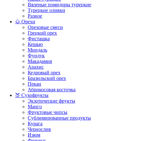
Вяленые помидоры турецкие
Турецкие оливки
Разное
🌰 Орехи
Ореховые смеси
Грецкий орех
Фисташка
Кешью
Миндаль
Фундук
Макадамия
Арахис
Кедровый орех
Бразильский орех
Пекан
Абрикосовая косточка
🍑 Сухофрукты
Экзотические фрукты
Манго
Фруктовые чипсы
Сублимированные продукты
Курага
Чернослив
Изюм
Финики