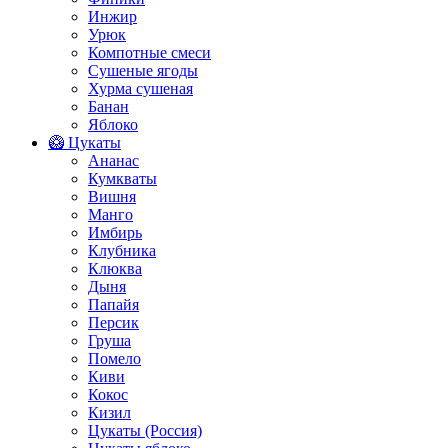
Инжир
Урюк
Компотные смеси
Сушеные ягоды
Хурма сушеная
Банан
Яблоко
🥝 Цукаты
Ананас
Кумкваты
Вишня
Манго
Имбирь
Клубника
Клюква
Дыня
Папайя
Персик
Груша
Помело
Киви
Кокос
Кизил
Цукаты (Россия)