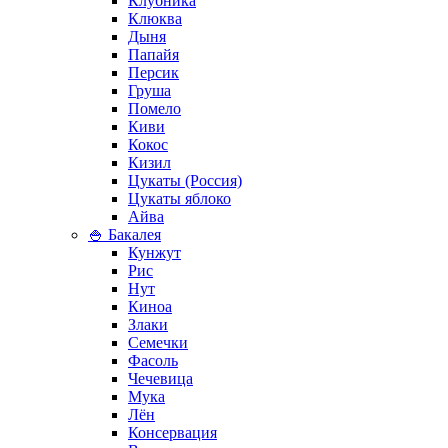
Клубника
Клюква
Дыня
Папайя
Персик
Груша
Помело
Киви
Кокос
Кизил
Цукаты (Россия)
Цукаты яблоко
Айва
🍚 Бакалея
Кунжут
Рис
Нут
Киноа
Злаки
Семечки
Фасоль
Чечевица
Мука
Лён
Консервация