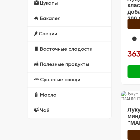
🥝 Цукаты
клас
доб
200 
🍚 Бакалея
🌶️ Специи
-
🍫 Восточные сладости
363
🍯 Полезные продукты
🥕 Сушеные овощи
🧴 Масло
Луку
🍃 Чай
мин
"MA
🎁 Подарочные наборы