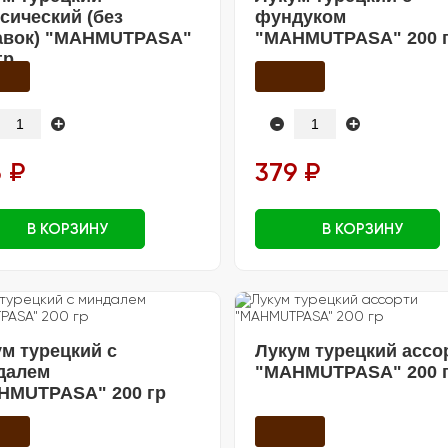
сический (без
фундуком
авок) "MAHMUTPASA"
"MAHMUTPASA" 200 
гр
+
-
+
 ₽
379 ₽
В КОРЗИНУ
В КОРЗИНУ
м турецкий с
Лукум турецкий ассо
далем
"MAHMUTPASA" 200 
HMUTPASA" 200 гр