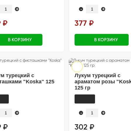
+
-
+
 ₽
377 ₽
В КОРЗИНУ
В КОРЗИНУ
м турецкий с
Лукум турецкий с
ташками "Koska" 125
араматом розы "Kos
125 гр
+
-
+
 ₽
302 ₽