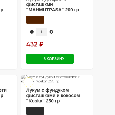
фисташкми
гр
"MAHMUTPASA" 200 гр
-
+
432 ₽
В КОРЗИНУ
рти
Лукум с фундуком
гр
фисташками и кокосом
"Koska" 250 гр