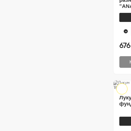
раз
"AN
-
676
Луку
фунд