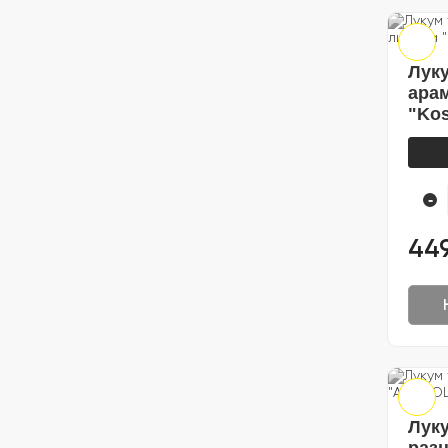
Луку
ара
"Kos
-
44
Луку