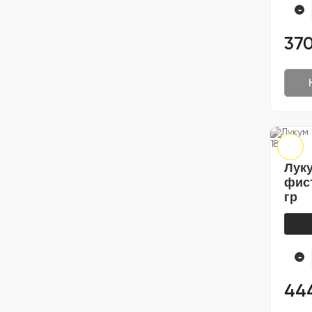
-
370
Луку
фист
гр
-
44