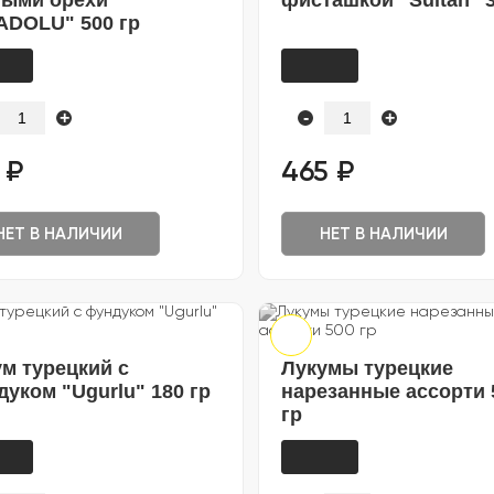
ными орехи
фисташкой "Sultan" 3
ADOLU" 500 гр
+
-
+
 ₽
465 ₽
НЕТ В НАЛИЧИИ
НЕТ В НАЛИЧИИ
м турецкий с
Лукумы турецкие
уком "Ugurlu" 180 гр
нарезанные ассорти 
гр