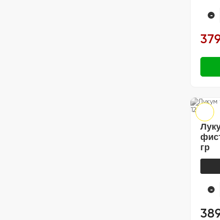
🍽️ Посуда
-
379
Луку
фис
гр
-
389