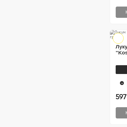
Луку
"Kos
-
597