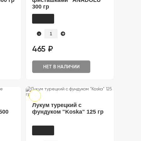
00 гр
фисташками "ANADOLU"
300 гр
-
+
465 ₽
НЕТ В НАЛИЧИИ
Лукум турецкий с
500
фундуком "Koska" 125 гр