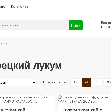
Блог
Контакты
Беспл
Найти
8 80
цкие
рецкий лукум
12
24
48
96
Показывать по:
ум турецкий
Лукум турецкий с