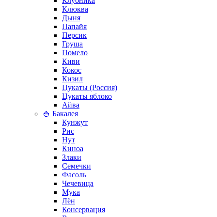
Клубника
Клюква
Дыня
Папайя
Персик
Груша
Помело
Киви
Кокос
Кизил
Цукаты (Россия)
Цукаты яблоко
Айва
🍚 Бакалея
Кунжут
Рис
Нут
Киноа
Злаки
Семечки
Фасоль
Чечевица
Мука
Лён
Консервация