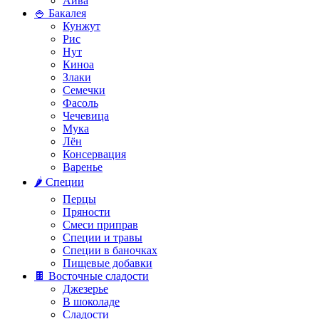
Айва
🍚 Бакалея
Кунжут
Рис
Нут
Киноа
Злаки
Семечки
Фасоль
Чечевица
Мука
Лён
Консервация
Варенье
🌶️ Специи
Перцы
Пряности
Смеси приправ
Специи и травы
Специи в баночках
Пищевые добавки
🍫 Восточные сладости
Джезерье
В шоколаде
Сладости