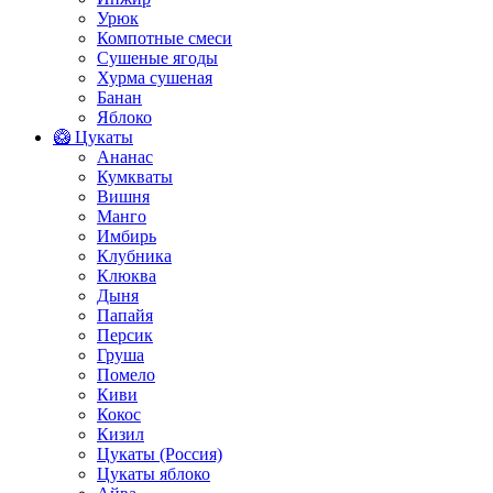
Урюк
Компотные смеси
Сушеные ягоды
Хурма сушеная
Банан
Яблоко
🥝 Цукаты
Ананас
Кумкваты
Вишня
Манго
Имбирь
Клубника
Клюква
Дыня
Папайя
Персик
Груша
Помело
Киви
Кокос
Кизил
Цукаты (Россия)
Цукаты яблоко