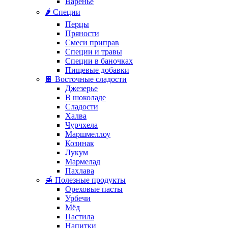
Варенье
🌶️ Специи
Перцы
Пряности
Смеси приправ
Специи и травы
Специи в баночках
Пищевые добавки
🍫 Восточные сладости
Джезерье
В шоколаде
Сладости
Халва
Чурчхела
Маршмеллоу
Козинак
Лукум
Мармелад
Пахлава
🍯 Полезные продукты
Ореховые пасты
Урбечи
Мёд
Пастила
Напитки