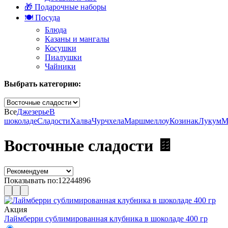
🎁 Подарочные наборы
🍽️ Посуда
Блюда
Казаны и мангалы
Косушки
Пиалушки
Чайники
Выбрать категорию:
Все
Джезерье
В
шоколаде
Сладости
Халва
Чурчхела
Маршмеллоу
Козинак
Лукум
М
Восточные сладости 🍫
Показывать по:
12
24
48
96
Акция
Лаймберри сублимированная клубника в шоколаде 400 гр