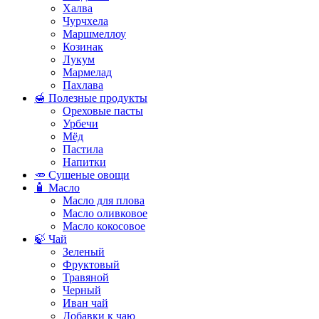
Халва
Чурчхела
Маршмеллоу
Козинак
Лукум
Мармелад
Пахлава
🍯 Полезные продукты
Ореховые пасты
Урбечи
Мёд
Пастила
Напитки
🥕 Сушеные овощи
🧴 Масло
Масло для плова
Масло оливковое
Масло кокосовое
🍃 Чай
Зеленый
Фруктовый
Травяной
Черный
Иван чай
Добавки к чаю