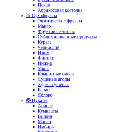
Пекан
Абрикосовая косточка
🍑 Сухофрукты
Экзотические фрукты
Манго
Фруктовые чипсы
Сублимированные продукты
Курага
Чернослив
Изюм
Финики
Инжир
Урюк
Компотные смеси
Сушеные ягоды
Хурма сушеная
Банан
Яблоко
🥝 Цукаты
Ананас
Кумкваты
Вишня
Манго
Имбирь