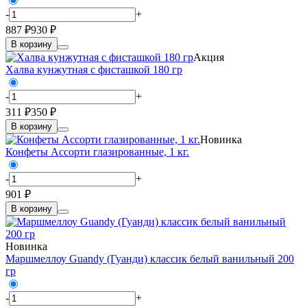
-
+
887 ₽
930 ₽
В корзину
Акция
Халва кунжутная с фисташкой 180 гр
-
+
311 ₽
350 ₽
В корзину
Новинка
Конфеты Ассорти глазированные, 1 кг.
-
+
901 ₽
В корзину
Новинка
Маршмеллоу Guandy (Гуанди) классик белый ванильный 200
гр
-
+