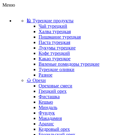
Меню
🕌 Турецкие продукты
Чай турецкий
Халва турецкая
Пишмание турецкая
Паста турецкая
Лукумы турецкие
Кофе турецкий
Какао турецкое
Вяленые помидоры турецкие
Турецкие оливки
Разное
🌰 Орехи
Ореховые смеси
Грецкий орех
Фисташка
Кешью
Миндаль
Фундук
Макадамия
Арахис
Кедровый орех
Бразильский орех