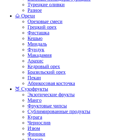
Турецкие оливки
Разное
🌰 Орехи
Ореховые смеси
Грецкий орех
Фисташка
Кешью
Миндаль
Фундук
Макадамия
Арахис
Кедровый орех
Бразильский орех
Пекан
Абрикосовая косточка
🍑 Сухофрукты
Экзотические фрукты
Манго
Фруктовые чипсы
Сублимированные продукты
Курага
Чернослив
Изюм
Финики
Инжир