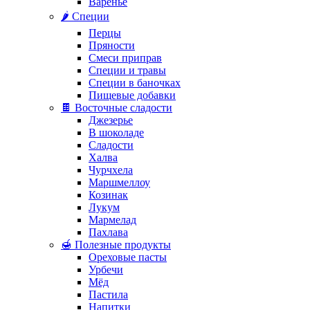
Варенье
🌶️ Специи
Перцы
Пряности
Смеси приправ
Специи и травы
Специи в баночках
Пищевые добавки
🍫 Восточные сладости
Джезерье
В шоколаде
Сладости
Халва
Чурчхела
Маршмеллоу
Козинак
Лукум
Мармелад
Пахлава
🍯 Полезные продукты
Ореховые пасты
Урбечи
Мёд
Пастила
Напитки