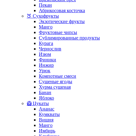
Пекан
Абрикосовая косточка
🍑 Сухофрукты
Экзотические фрукты
Манго
Фруктовые чипсы
Сублимированные продукты
Курага
Чернослив
Изюм
Финики
Инжир
Урюк
Компотные смеси
Сушеные ягоды
Хурма сушеная
Банан
Яблоко
🥝 Цукаты
Ананас
Кумкваты
Вишня
Манго
Имбирь