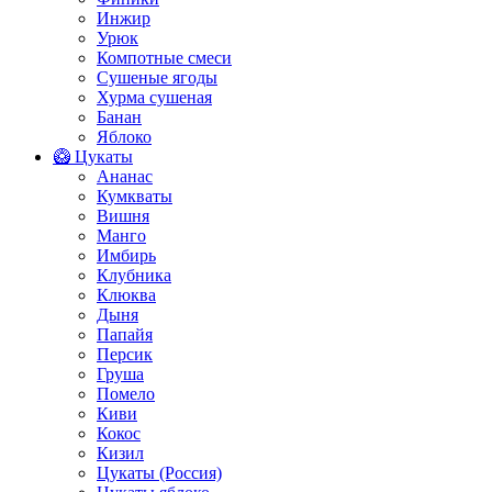
Инжир
Урюк
Компотные смеси
Сушеные ягоды
Хурма сушеная
Банан
Яблоко
🥝 Цукаты
Ананас
Кумкваты
Вишня
Манго
Имбирь
Клубника
Клюква
Дыня
Папайя
Персик
Груша
Помело
Киви
Кокос
Кизил
Цукаты (Россия)