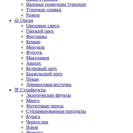
Вяленые помидоры турецкие
Турецкие оливки
Разное
🌰 Орехи
Ореховые смеси
Грецкий орех
Фисташка
Кешью
Миндаль
Фундук
Макадамия
Арахис
Кедровый орех
Бразильский орех
Пекан
Абрикосовая косточка
🍑 Сухофрукты
Экзотические фрукты
Манго
Фруктовые чипсы
Сублимированные продукты
Курага
Чернослив
Изюм
Финики