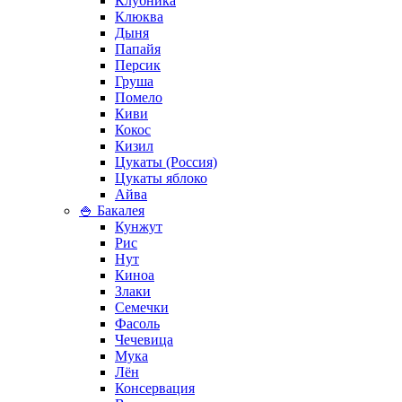
Клубника
Клюква
Дыня
Папайя
Персик
Груша
Помело
Киви
Кокос
Кизил
Цукаты (Россия)
Цукаты яблоко
Айва
🍚 Бакалея
Кунжут
Рис
Нут
Киноа
Злаки
Семечки
Фасоль
Чечевица
Мука
Лён
Консервация