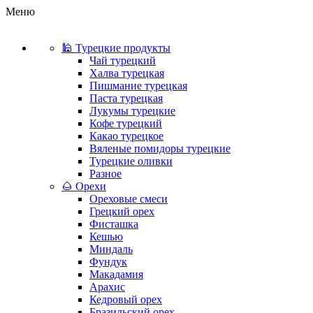
Меню
🕌 Турецкие продукты
Чай турецкий
Халва турецкая
Пишмание турецкая
Паста турецкая
Лукумы турецкие
Кофе турецкий
Какао турецкое
Вяленые помидоры турецкие
Турецкие оливки
Разное
🌰 Орехи
Ореховые смеси
Грецкий орех
Фисташка
Кешью
Миндаль
Фундук
Макадамия
Арахис
Кедровый орех
Бразильский орех