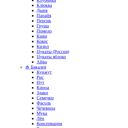
Клубника
Клюква
Дыня
Папайя
Персик
Груша
Помело
Киви
Кокос
Кизил
Цукаты (Россия)
Цукаты яблоко
Айва
🍚 Бакалея
Кунжут
Рис
Нут
Киноа
Злаки
Семечки
Фасоль
Чечевица
Мука
Лён
Консервация