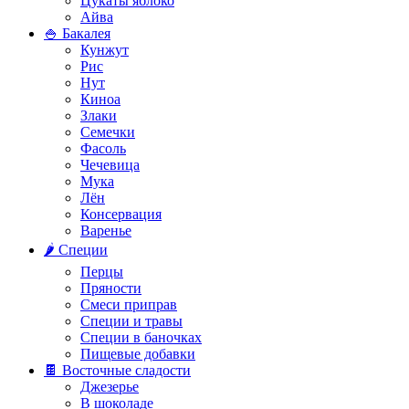
Цукаты яблоко
Айва
🍚 Бакалея
Кунжут
Рис
Нут
Киноа
Злаки
Семечки
Фасоль
Чечевица
Мука
Лён
Консервация
Варенье
🌶️ Специи
Перцы
Пряности
Смеси приправ
Специи и травы
Специи в баночках
Пищевые добавки
🍫 Восточные сладости
Джезерье
В шоколаде