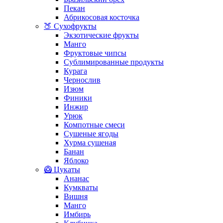
Пекан
Абрикосовая косточка
🍑 Сухофрукты
Экзотические фрукты
Манго
Фруктовые чипсы
Сублимированные продукты
Курага
Чернослив
Изюм
Финики
Инжир
Урюк
Компотные смеси
Сушеные ягоды
Хурма сушеная
Банан
Яблоко
🥝 Цукаты
Ананас
Кумкваты
Вишня
Манго
Имбирь