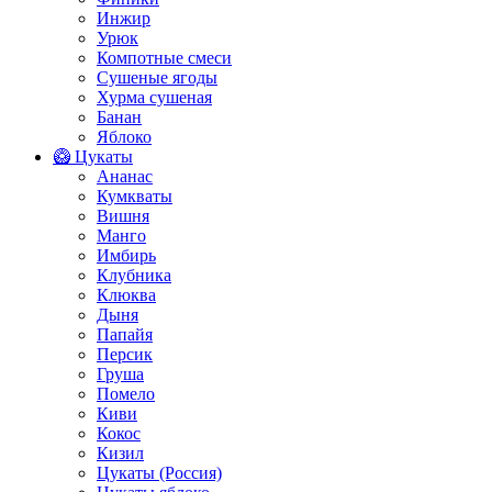
Инжир
Урюк
Компотные смеси
Сушеные ягоды
Хурма сушеная
Банан
Яблоко
🥝 Цукаты
Ананас
Кумкваты
Вишня
Манго
Имбирь
Клубника
Клюква
Дыня
Папайя
Персик
Груша
Помело
Киви
Кокос
Кизил
Цукаты (Россия)