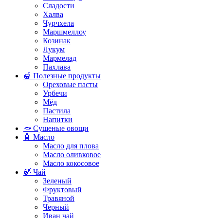
Сладости
Халва
Чурчхела
Маршмеллоу
Козинак
Лукум
Мармелад
Пахлава
🍯 Полезные продукты
Ореховые пасты
Урбечи
Мёд
Пастила
Напитки
🥕 Сушеные овощи
🧴 Масло
Масло для плова
Масло оливковое
Масло кокосовое
🍃 Чай
Зеленый
Фруктовый
Травяной
Черный
Иван чай