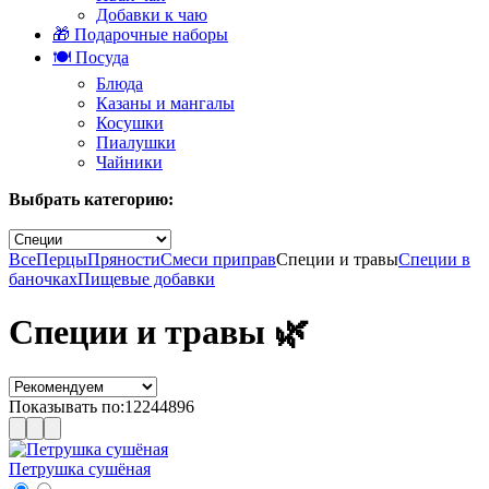
Добавки к чаю
🎁 Подарочные наборы
🍽️ Посуда
Блюда
Казаны и мангалы
Косушки
Пиалушки
Чайники
Выбрать категорию:
Все
Перцы
Пряности
Смеси приправ
Специи и травы
Специи в
баночках
Пищевые добавки
Специи и травы 🌿
Показывать по:
12
24
48
96
Петрушка сушёная