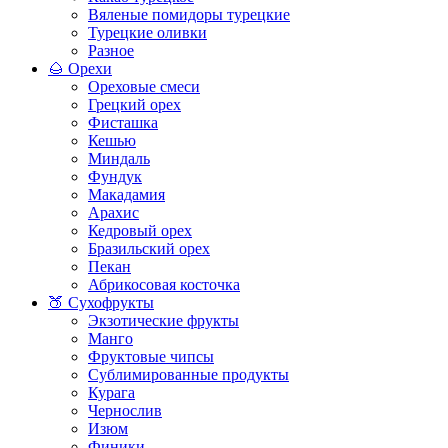
Вяленые помидоры турецкие
Турецкие оливки
Разное
🌰 Орехи
Ореховые смеси
Грецкий орех
Фисташка
Кешью
Миндаль
Фундук
Макадамия
Арахис
Кедровый орех
Бразильский орех
Пекан
Абрикосовая косточка
🍑 Сухофрукты
Экзотические фрукты
Манго
Фруктовые чипсы
Сублимированные продукты
Курага
Чернослив
Изюм
Финики