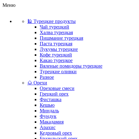
Меню
🕌 Турецкие продукты
Чай турецкий
Халва турецкая
Пишмание турецкая
Паста турецкая
Лукумы турецкие
Кофе турецкий
Какао турецкое
Вяленые помидоры турецкие
Турецкие оливки
Разное
🌰 Орехи
Ореховые смеси
Грецкий орех
Фисташка
Кешью
Миндаль
Фундук
Макадамия
Арахис
Кедровый орех
Бразильский орех