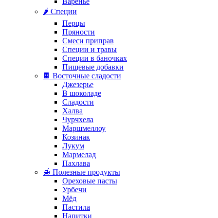
Варенье
🌶️ Специи
Перцы
Пряности
Смеси приправ
Специи и травы
Специи в баночках
Пищевые добавки
🍫 Восточные сладости
Джезерье
В шоколаде
Сладости
Халва
Чурчхела
Маршмеллоу
Козинак
Лукум
Мармелад
Пахлава
🍯 Полезные продукты
Ореховые пасты
Урбечи
Мёд
Пастила
Напитки