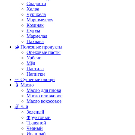
Сладости
Халва
Чурчхела
Маршмеллоу
Козинак
Лукум
Мармелад
Пахлава
🍯 Полезные продукты
Ореховые пасты
Урбечи
Мёд
Пастила
Напитки
🥕 Сушеные овощи
🧴 Масло
Масло для плова
Масло оливковое
Масло кокосовое
🍃 Чай
Зеленый
Фруктовый
Травяной
Черный
Иван чай