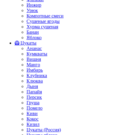
Инжир
Урюк
Компотные смеси
Сушеные ягоды
Хурма сушеная
Банан
Яблоко
🥝 Цукаты
Ананас
Кумкваты
Вишня
Манго
Имбирь
Клубника
Клюква
Дыня
Папайя
Персик
Груша
Помело
Киви
Кокос
Кизил
Цукаты (Россия)