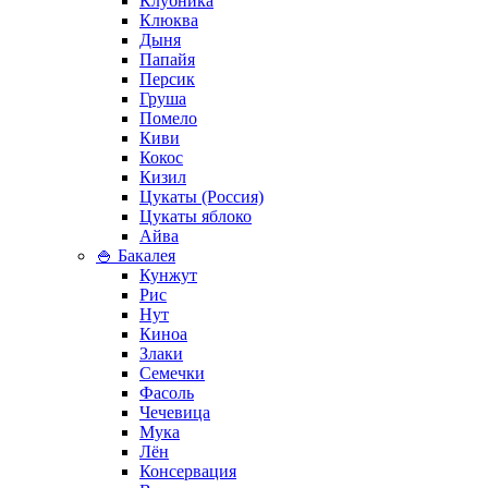
Клубника
Клюква
Дыня
Папайя
Персик
Груша
Помело
Киви
Кокос
Кизил
Цукаты (Россия)
Цукаты яблоко
Айва
🍚 Бакалея
Кунжут
Рис
Нут
Киноа
Злаки
Семечки
Фасоль
Чечевица
Мука
Лён
Консервация