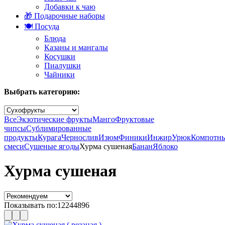
Добавки к чаю
🎁 Подарочные наборы
🍽️ Посуда
Блюда
Казаны и мангалы
Косушки
Пиалушки
Чайники
Выбрать категорию:
Все
Экзотические фрукты
Манго
Фруктовые
чипсы
Сублимированные
продукты
Курага
Чернослив
Изюм
Финики
Инжир
Урюк
Компотн
смеси
Сушеные ягоды
Хурма сушеная
Банан
Яблоко
Хурма сушеная
Показывать по:
12
24
48
96