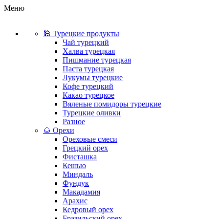
Меню
🕌 Турецкие продукты
Чай турецкий
Халва турецкая
Пишмание турецкая
Паста турецкая
Лукумы турецкие
Кофе турецкий
Какао турецкое
Вяленые помидоры турецкие
Турецкие оливки
Разное
🌰 Орехи
Ореховые смеси
Грецкий орех
Фисташка
Кешью
Миндаль
Фундук
Макадамия
Арахис
Кедровый орех
Бразильский орех