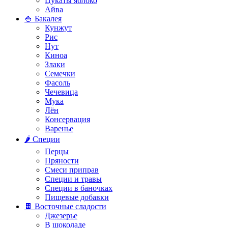
Цукаты яблоко
Айва
🍚 Бакалея
Кунжут
Рис
Нут
Киноа
Злаки
Семечки
Фасоль
Чечевица
Мука
Лён
Консервация
Варенье
🌶️ Специи
Перцы
Пряности
Смеси приправ
Специи и травы
Специи в баночках
Пищевые добавки
🍫 Восточные сладости
Джезерье
В шоколаде