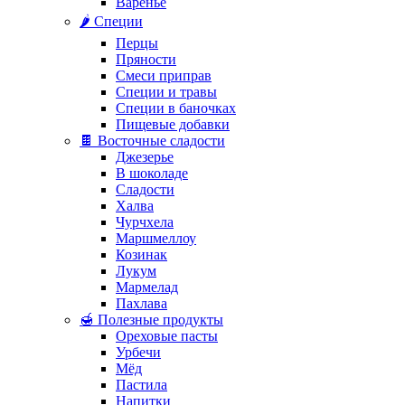
Варенье
🌶️ Специи
Перцы
Пряности
Смеси приправ
Специи и травы
Специи в баночках
Пищевые добавки
🍫 Восточные сладости
Джезерье
В шоколаде
Сладости
Халва
Чурчхела
Маршмеллоу
Козинак
Лукум
Мармелад
Пахлава
🍯 Полезные продукты
Ореховые пасты
Урбечи
Мёд
Пастила
Напитки