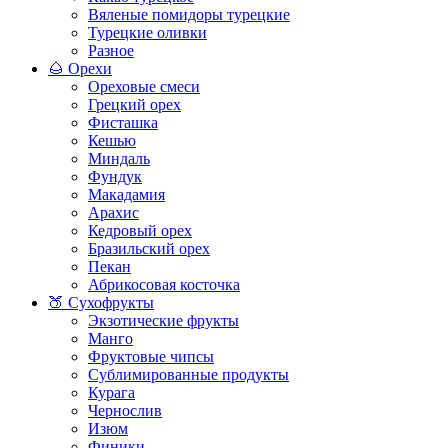
Вяленые помидоры турецкие
Турецкие оливки
Разное
🌰 Орехи
Ореховые смеси
Грецкий орех
Фисташка
Кешью
Миндаль
Фундук
Макадамия
Арахис
Кедровый орех
Бразильский орех
Пекан
Абрикосовая косточка
🍑 Сухофрукты
Экзотические фрукты
Манго
Фруктовые чипсы
Сублимированные продукты
Курага
Чернослив
Изюм
Финики