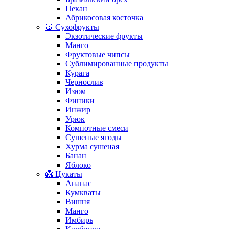
Пекан
Абрикосовая косточка
🍑 Сухофрукты
Экзотические фрукты
Манго
Фруктовые чипсы
Сублимированные продукты
Курага
Чернослив
Изюм
Финики
Инжир
Урюк
Компотные смеси
Сушеные ягоды
Хурма сушеная
Банан
Яблоко
🥝 Цукаты
Ананас
Кумкваты
Вишня
Манго
Имбирь